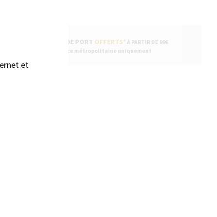
FRAIS DE PORT
OFFERTS*
À PARTIR DE 99€
* France métropolitaine uniquement
ernet et