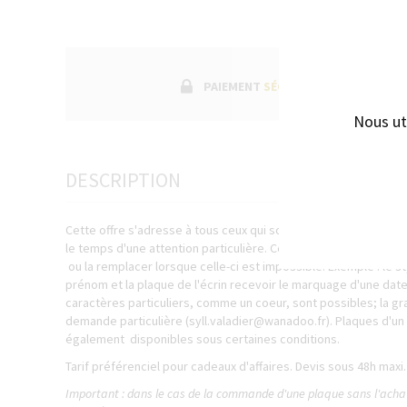
PAIEMENT
SÉCURISÉ
Nous ut
DESCRIPTION
Cette offre s'adresse à tous ceux qui souhaitent personnaliser
le temps d'une attention particulière. Cette option peut être 
ou la remplacer lorsque celle-ci est impossible. Exemple : le s
prénom et la plaque de l'écrin recevoir le marquage d'une date
caractères particuliers, comme un coeur, sont possibles; la g
demande particulière (
syll.valadier@wanadoo.fr
). Plaques d'un
également disponibles sous certaines conditions.
Tarif préférenciel pour cadeaux d'affaires. Devis sous 48h maxi.
Important : dans le cas de la commande d'une plaque sans l'achat 