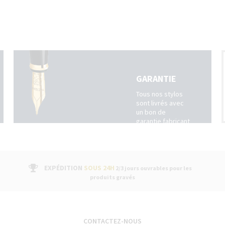
GARANTIE
Tous nos stylos
sont livrés avec
un bon de
garantie fabricant
suivi par un
service après-
vente dans nos
boutiques
EXPÉDITION
SOUS 24H
2/3 jours ouvrables pour les
produits gravés
CONTACTEZ-NOUS