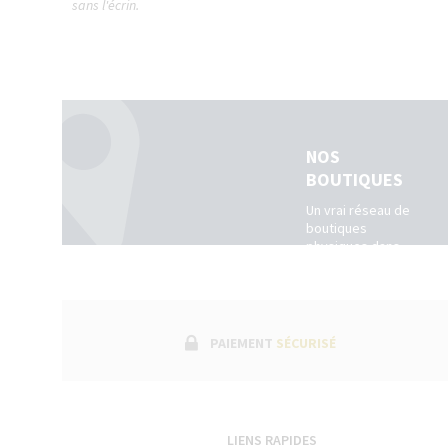
sans l'écrin.
NOS
BOUTIQUES
Un vrai réseau de
boutiques
physiques dans
toute la France.
(Belgique +
Luxembourg)
PAIEMENT
SÉCURISÉ
LIENS RAPIDES