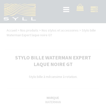
Aller
au
Toggle
contenu
navigation
principal
Vous
Accueil
>
Nos produits
>
Nos stylos et accessoires
>
Stylo bille
êtes
Waterman Expert laque noire GT
ici
STYLO BILLE WATERMAN EXPERT
LAQUE NOIRE GT
Stylo bille à mécansime à rotation.
MARQUE
WATERMAN