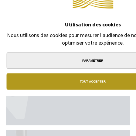
texte en
cliquant sur
"GRAVURE +
Utilisation des cookies
15 euros".
Nous utilisons des cookies pour mesurer l'audience de not
optimiser votre expérience.
9,00 €
PARAMÉTRER
TOUT ACCEPTER