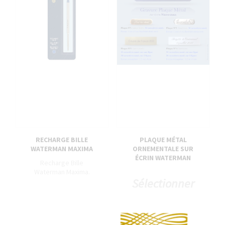
RECHARGE BILLE
PLAQUE MÉTAL
WATERMAN MAXIMA
ORNEMENTALE SUR
ÉCRIN WATERMAN
Recharge Bille
Waterman Maxima.
Sélectionner
7,40 €
6,50 €
le modèle de
Co
plaque, la
typo et le