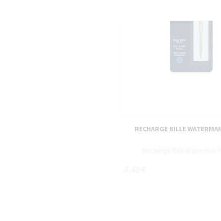
nément quand l’inspiration vient.
fort d'écriture et séchage
RECHARGE BILLE WATERMA
Recharge Bille Waterman 
7,40 €