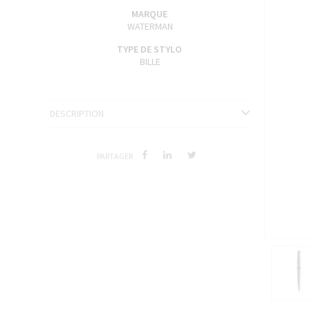
ENCRES J. HERBIN
MARQUE
WATERMAN
SÉRIES LIMITÉES ET STYLOS D'EXCEPTION
TYPE DE STYLO
BILLE
DESCRIPTION
PARTAGER