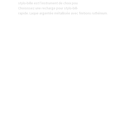
stylo-bille est l’instrument de choix pour vous exprimer sponta
Choisissez une recharge pour stylo-bille WATERMAN offrant con
rapide. Laque argentée métallisée avec finitions ruthénium.