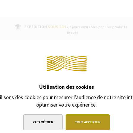
EXPÉDITION
SOUS 24H
2/3 jours ouvrables pour les produits
gravés
Continuer 
PRODUITS COMPLÉM
le stylo plume Expert se démarque par
lle collection Waterman Expert
Utilisation des cookies
re haut de gamme dédiés aux
e 130 ans de savoir-faire et reflet
ilisons des cookies pour mesurer l'audience de notre site int
ette collection est conçue pour vous
optimiser votre expérience.
 des accessoires exceptionnels qui
in présente une finitions plaquées
ce d’une simplicité hors du commun.
PARAMÉTRER
TOUT ACCEPTER
. Son nouvel effet laqué métallisé de
 viennent parfaire les finitions. Le