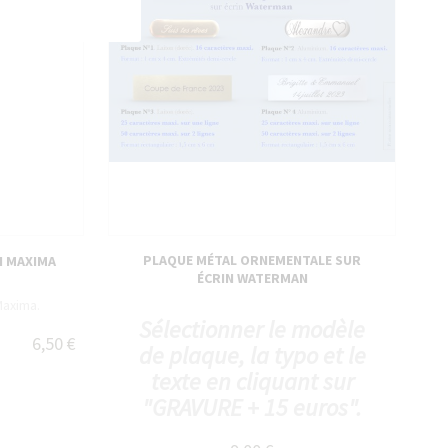
PLAQUE MÉTAL ORNEMENTALE SUR
N MAXIMA
ÉCRIN WATERMAN
Maxima.
Sélectionner le modèle
6,50 €
de plaque, la typo et le
texte en cliquant sur
"GRAVURE + 15 euros".