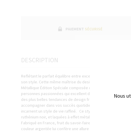
PAIEMENT
SÉCURISÉ
DESCRIPTION
Reflétant le parfait équilibre entre excellence et innovation, 
son style. Cette même maîtrise du design caractérise la nouve
Métallique Édition Spéciale composée d’instruments d’écritu
personnes passionnées qui excellent dans leur domaine. Fruit d
Nous ut
des plus belles tendances de design français contemporain, c
accompagner dans vos succès quotidiens tout en vous offrant
incarnent un style de vie raffiné. Ce stylo bille conçus avec so
ruthénium noir, et laquées à effet métallisé. Faites l’expérien
Fabriqué en France, fruit du savoir-faire de la maison Waterman
couleur argentée lui confère une allure moderne et élégante que