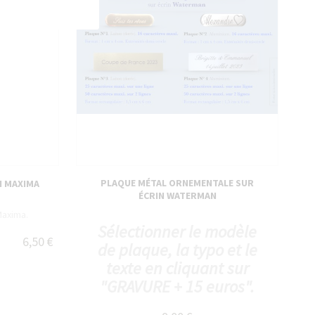
PLAQUE MÉTAL ORNEMENTALE SUR
N MAXIMA
ÉCRIN WATERMAN
Maxima.
Sélectionner le modèle
6,50 €
de plaque, la typo et le
texte en cliquant sur
"GRAVURE + 15 euros".