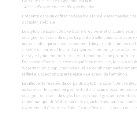
Fabriqué en France et assemblé à la main, il bénéficie du savo
140 ans d'expérience et d'expertise dans la fabrication de stylo
Présenté dans un coffret cadeau bleu foncé Waterman haut d
occasion spéciale
Le stylo bille Expert Deluxe Stone Grey permet chacun d’expri
souligner son sens du style. La pointe à bille construite avec e
impeccables qui sèchent rapidement. Inspirés des pièces de tai
fuselée du corps et le motif à rayures finement gravé au laser
de style typiquement française, et donnent à son propriétaire 
l’occasion d’écrire. Le corps laqué bleu métallisé, le clip à d
Waterman et le capuchon biseauté se combinent parfaitement p
raffinée. Collection Expert Deluxe – Le sceau de l’ambition
La silhouette fuselée du corps du stylo bille Expert Deluxe Ble
au laser sur le capuchon permettent à chacun d’exprimer ses 
souligner son sens du style. Le corps laqué gris pierre métallis
emblématique de Waterman et le capuchon biseauté se combine
expérience d’écriture raffinée. Expert Deluxe – Le sceau de l'a