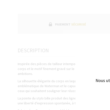
PAIEMENT
SÉCURISÉ
DESCRIPTION
Inspirée des pièces de tailleur intemporelles portées par les 
corps et le motif finement gravé sur le capuchon seront le parf
ambitions.
Nous ut
La silhouette élégante du corps en laque gris pierre métallisée
emblématique de Waterman et le capuchon biseauté font de l’E
ceux qui souhaitent souligner leur réussite.
La pointe du stylo bille produit des lignes impeccables qui sè
une liberté d’expression spontanée, à tout moment et où que 