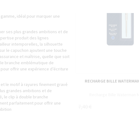
ir-faire de Waterman et de plus de
s raffinés.
e gamme, idéal pour marquer une
mer ses plus grandes ambitions et de
xpertise produit des lignes
lleur intemporelles, la silhouette
 sur le capuchon ajoutent une touche
assurance et maîtrise, quelle que soit
ouble branche emblématique de
our offrir une expérience d’écriture
RECHARGE BILLE WATERMA
u et le motif à rayures finement gravé
plus grandes ambitions et de
Recharge Bille Waterman 
é, le clip à double branche
nt parfaitement pour offrir une
7,40 €
mbition