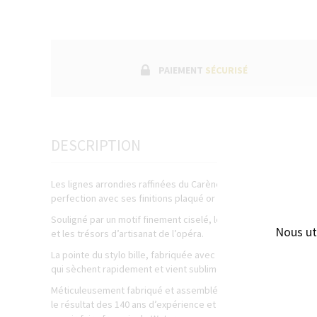
PAIEMENT
SÉCURISÉ
DESCRIPTION
Les lignes arrondies raffinées du Carène et la laque noir inten
perfection avec ses finitions plaqué or et son capuchon finemen
Souligné par un motif finement ciselé, le capuchon plaqué or 
Nous ut
et les trésors d’artisanat de l’opéra.
La pointe du stylo bille, fabriquée avec un savoir-faire except
qui sèchent rapidement et vient sublimer l’élégance sophistiqu
Méticuleusement fabriqué et assemblé à la main en France, cha
le résultat des 140 ans d’expérience et d’artisanat dans la créat