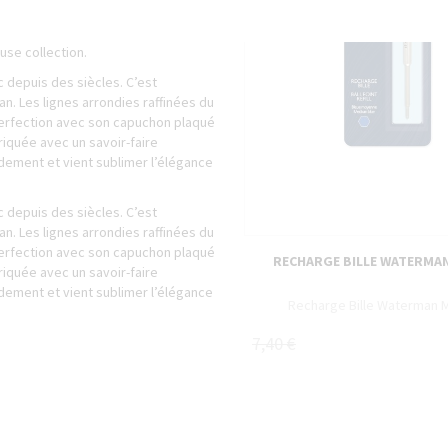
stige, dont le design de vagues
use collection.
c depuis des siècles. C’est
n. Les lignes arrondies raffinées du
 perfection avec son capuchon plaqué
briquée avec un savoir-faire
dement et vient sublimer l’élégance
c depuis des siècles. C’est
n. Les lignes arrondies raffinées du
 perfection avec son capuchon plaqué
RECHARGE BILLE WATERMA
briquée avec un savoir-faire
dement et vient sublimer l’élégance
Recharge Bille Waterman 
7,40 €