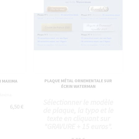
PLAQUE MÉTAL ORNEMENTALE SUR
N MAXIMA
ÉCRIN WATERMAN
Maxima.
Sélectionner le modèle
6,50 €
de plaque, la typo et le
texte en cliquant sur
"GRAVURE + 15 euros".