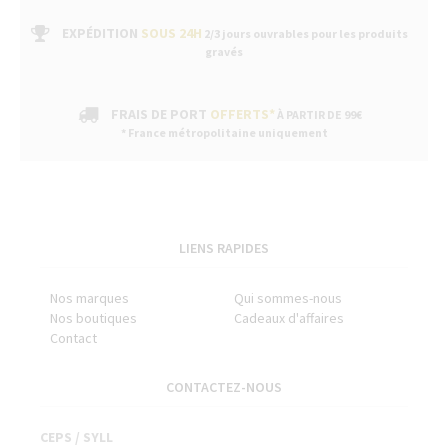
EXPÉDITION
SOUS 24H
2/3 jours ouvrables pour les produits
gravés
FRAIS DE PORT
OFFERTS*
À PARTIR DE 99€
* France métropolitaine uniquement
LIENS RAPIDES
Nos marques
Qui sommes-nous
Nos boutiques
Cadeaux d'affaires
Contact
CONTACTEZ-NOUS
CEPS / SYLL