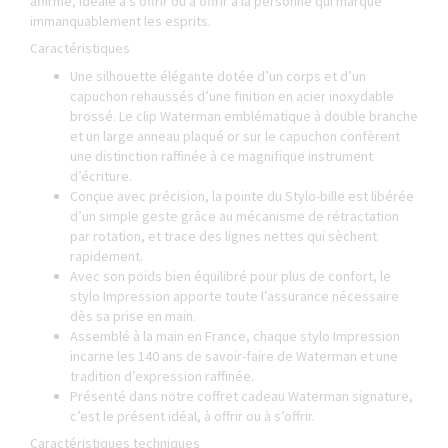
affirmé, idéale à s’offrir ou à offrir à la personne qui marque
immanquablement les esprits.
Caractéristiques
Une silhouette élégante dotée d’un corps et d’un
capuchon rehaussés d’une finition en acier inoxydable
brossé. Le clip Waterman emblématique à double branche
et un large anneau plaqué or sur le capuchon confèrent
une distinction raffinée à ce magnifique instrument
d’écriture.
Conçue avec précision, la pointe du Stylo-bille est libérée
d’un simple geste grâce au mécanisme de rétractation
par rotation, et trace des lignes nettes qui sèchent
rapidement.
Avec son poids bien équilibré pour plus de confort, le
stylo Impression apporte toute l’assurance nécessaire
dès sa prise en main.
Assemblé à la main en France, chaque stylo Impression
incarne les 140 ans de savoir-faire de Waterman et une
tradition d’expression raffinée.
Présenté dans notre coffret cadeau Waterman signature,
c’est le présent idéal, à offrir ou à s’offrir.
Caractéristiques techniques