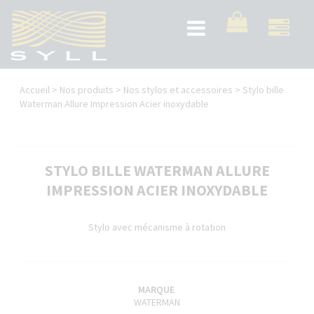
Aller
au
Toggle
contenu
navigation
principal
Vous
Accueil
>
Nos produits
>
Nos stylos et accessoires
>
Stylo bille
êtes
Waterman Allure Impression Acier inoxydable
ici
STYLO BILLE WATERMAN ALLURE
IMPRESSION ACIER INOXYDABLE
Stylo avec mécanisme à rotation
MARQUE
WATERMAN