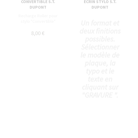
CONVERTIBLE S.T.
ÉCRIN STYLO S.T.
DUPONT
DUPONT
Recharge Roller pour
Un format et
stylo "Convertible"
deux finitions
8,00 €
possibles.
Sélectionner
le modèle de
plaque, la
typo et le
texte en
cliquant sur
"GRAVURE ".