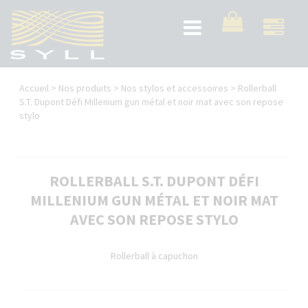
Aller
au
Toggle
contenu
navigation
principal
Vous
Accueil
>
Nos produits
>
Nos stylos et accessoires
>
Rollerball
êtes
S.T. Dupont Défi Millenium gun métal et noir mat avec son repose
stylo
ici
ROLLERBALL S.T. DUPONT DÉFI
MILLENIUM GUN MÉTAL ET NOIR MAT
AVEC SON REPOSE STYLO
Rollerball à capuchon