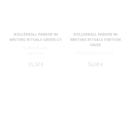
ROLLERBALL PARKER IM
ROLLERBALL PARKER IM
WRITING RITUALS GREEN GT
WRITING RITUALS FINITION
GRISE
Rollerball avec
capuchon
Rollerball à capuchon
55,50 €
56,00 €