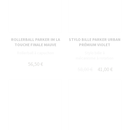
ROLLERBALL PARKER IM LA
STYLO BILLE PARKER URBAN
TOUCHE FINALE MAUVE
PRÉMIUM VIOLET
Rollerball à capuchon
Stylo bille à
mécanisme à rotation
56,50 €
58,00 €
41,00 €