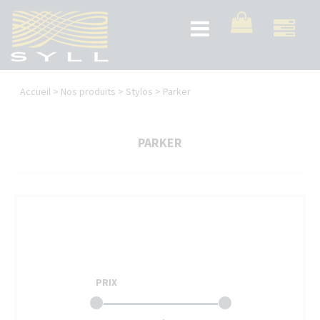
Aller
au
Toggle
contenu
navigation
principal
Vous
Accueil
>
Nos produits
>
Stylos
>
Parker
êtes
ici
PARKER
PRIX