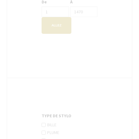
De
À
ALLEZ
TYPE DE STYLO
APPLY
Apply
BILLE
BILLE
Bille
APPLY
Apply
PLUME
FILTER
filter
PLUME
Plume