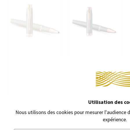
Utilisation des co
ROLLERBALL PARKER IM
ROLLERBALL PARKER IM
TOUCHE FINALE BEIGE SABLE
TOUCHE FINALE BLEU
Nous utilisons des cookies pour mesurer l'audience d
ARDOISE
Rollerball à capuchon
expérience.
Rollerball à capuchon
56,50 €