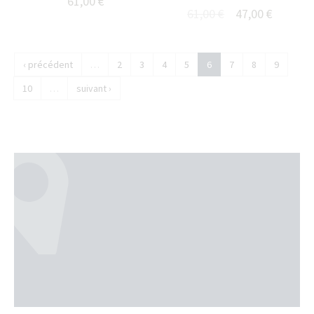
61,00 €
61,00 €
47,00 €
‹ précédent
…
2
3
4
5
6
7
8
9
10
…
suivant ›