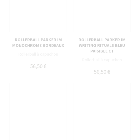
ROLLERBALL PARKER IM
ROLLERBALL PARKER IM
MONOCHROME BORDEAUX
WRITING RITUALS BLEU
PAISIBLE CT
Rollerball à capuchon
Rollerball à capuchon
56,50 €
56,50 €