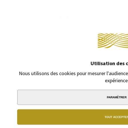
STYLO BILLE PARKER IM
STYLO BILLE PARKER IM
TOUCHE FINALE BLEU
MONOCHROME BRONZE
ARDOISE
Stylo bille avec
Stylo bille avec
mécanisme à
mécanisme à
poussoir
poussoir
42,75 €
Utilisation des 
42,75 €
Nous utilisons des cookies pour mesurer l'audience 
expérience
PARAMÉTRER
TOUT ACCEPTE