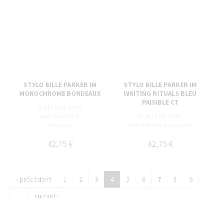
STYLO BILLE PARKER IM
STYLO BILLE PARKER IM
MONOCHROME BORDEAUX
WRITING RITUALS BLEU
PAISIBLE CT
Stylo bille avec
mécanisme à
Stylo bille avec
poussoir
mécanisme à rotation
42,75 €
42,75 €
‹ précédent
1
2
3
4
5
6
7
8
9
…
suivant ›