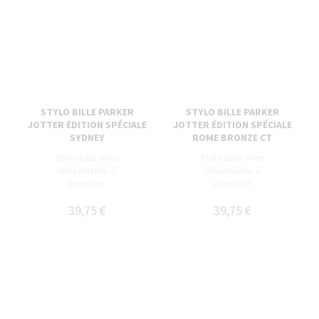
STYLO BILLE PARKER
STYLO BILLE PARKER
JOTTER ÉDITION SPÉCIALE
JOTTER ÉDITION SPÉCIALE
SYDNEY
ROME BRONZE CT
Stylo bille avec
Stylo bille avec
mécanisme à
mécanisme à
poussoir
poussoir
39,75 €
39,75 €