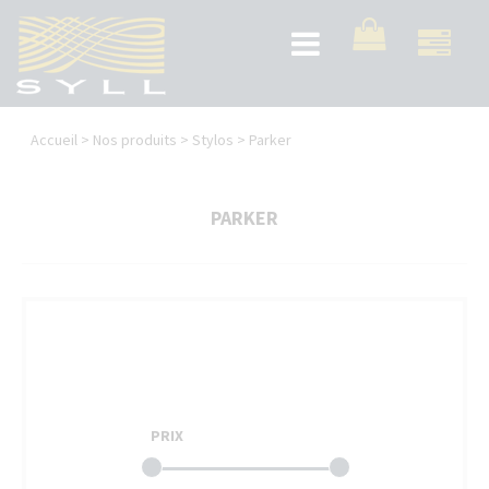
Aller
au
Toggle
contenu
navigation
principal
Vous
Accueil
>
Nos produits
>
Stylos
>
Parker
êtes
ici
PARKER
PRIX