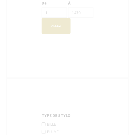
De
À
ALLEZ
TYPE DE STYLO
APPLY
Apply
BILLE
BILLE
Bille
APPLY
Apply
PLUME
FILTER