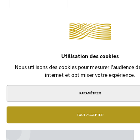
Continue
CARTOUCHES
D'ENCRE FABER-
Utilisation des cookies
CASTELL
Nous utilisons des cookies pour mesurer l'audience de
Étui de 6 cartouches
d'encre Faber-Castell.
internet et optimiser votre expérience.
1,50 €
PARAMÉTRER
TOUT ACCEPTER