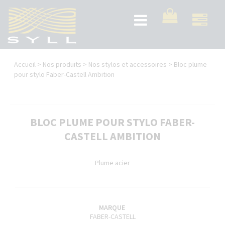
Aller
au
Toggle
contenu
navigation
principal
Vous
Accueil
>
Nos produits
>
Nos stylos et accessoires
>
Bloc plume
êtes
pour stylo Faber-Castell Ambition
ici
BLOC PLUME POUR STYLO FABER-
CASTELL AMBITION
Plume acier
MARQUE
FABER-CASTELL