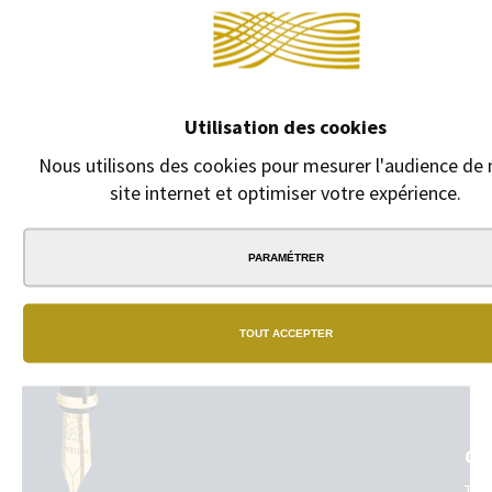
DESCRIPTION
Étui de 6 cartouches d'encre Faber-Castell.
Utilisation des cookies
Nous utilisons des cookies pour mesurer l'audience de 
site internet et optimiser votre expérience.
PARAMÉTRER
NO
BO
TOUT ACCEPTER
Un
vrai
rés
de
bou
phy
GA
dan
tou
Tou