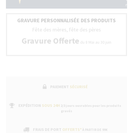
la
nos
Fran
styl
(Be
son
+
GRAVURE PERSONNALISÉE DES PRODUITS
livr
Lux
ave
Fête des mères, fête des pères
un
bon
Gravure Offerte
du 8 Mai au 30 juin
de
gara
fabr
suiv
par
un
ser
apr
ven
PAIEMENT
SÉCURISÉ
dan
nos
bou
EXPÉDITION
SOUS 24H
2/3 jours ouvrables pour les produits
gravés
FRAIS DE PORT
OFFERTS*
À PARTIR DE 99€