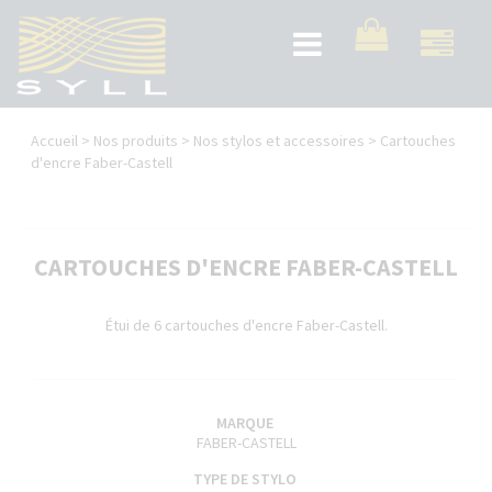
Aller
au
Toggle
contenu
navigation
principal
Vous
Accueil
>
Nos produits
>
Nos stylos et accessoires
>
Cartouches
êtes
d'encre Faber-Castell
ici
CARTOUCHES D'ENCRE FABER-CASTELL
Étui de 6 cartouches d'encre Faber-Castell.
MARQUE
FABER-CASTELL
TYPE DE STYLO