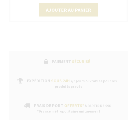
AJOUTER AU PANIER
PAIEMENT
SÉCURISÉ
EXPÉDITION
SOUS 24H
2/3 jours ouvrables pour les
produits gravés
FRAIS DE PORT
OFFERTS*
À PARTIR DE 99€
* France métropolitaine uniquement
Continuer sans a