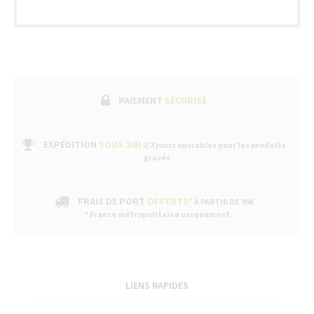
ga
fa
su
pa
un
se
ap
ve
PAIEMENT
SÉCURISÉ
da
no
bo
EXPÉDITION
SOUS 24H
2/3 jours ouvrables pour les produits
gravés
FRAIS DE PORT
OFFERTS*
À PARTIR DE 99€
* France métropolitaine uniquement
LIENS RAPIDES