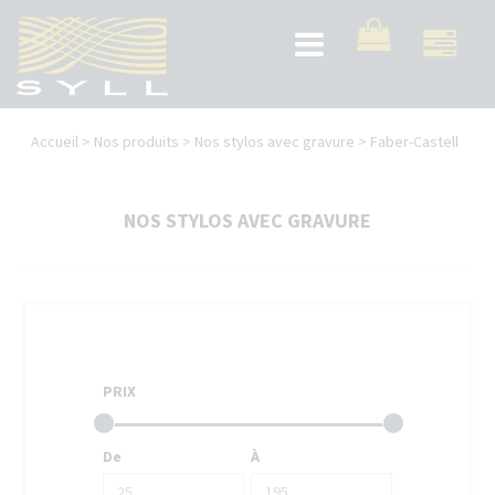
Aller
au
Toggle
contenu
navigation
principal
Vous
Accueil
>
Nos produits
>
Nos stylos avec gravure
>
Faber-Castell
êtes
ici
NOS STYLOS AVEC GRAVURE
PRIX
De
À