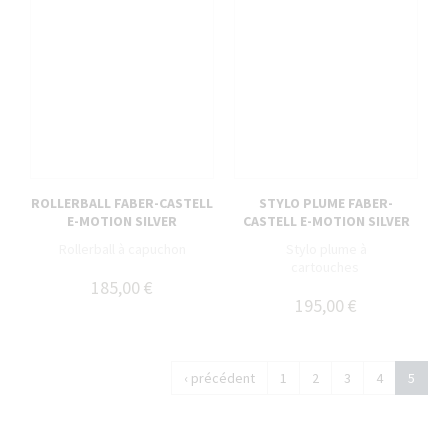
ROLLERBALL FABER-CASTELL
STYLO PLUME FABER-
E-MOTION SILVER
CASTELL E-MOTION SILVER
Rollerball à capuchon
Stylo plume à
cartouches
185,00 €
195,00 €
‹ précédent
1
2
3
4
5