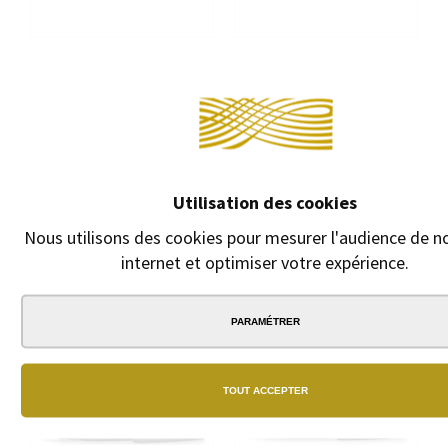
STYLO PLUME FABER-
STYLO PLUME FABER-
Continuer sans 
CASTELL AMBITION BOIS DE
CASTELL E-MOTION PURE
COCOTIER
BLACK
Stylo plume à
Stylo plume avec
cartouches. Bois de
corps noir aluminium
cocotier. Plume acier.
180,00 €
150,00 €
Utilisation des cookies
Nous utilisons des cookies pour mesurer l'audience de no
internet et optimiser votre expérience.
PARAMÉTRER
TOUT ACCEPTER