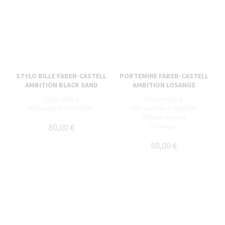
STYLO BILLE FABER-CASTELL
PORTEMINE FABER-CASTELL
AMBITION BLACK SAND
AMBITION LOSANGE
Stylo bille à
Portemine à
mécanisme à rotation.
mécanisme à rotation.
Résine aspect
80,00 €
Losange.
80,00 €