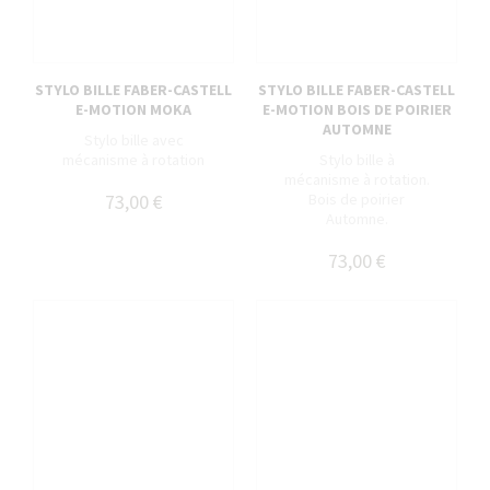
STYLO BILLE FABER-CASTELL
STYLO BILLE FABER-CASTELL
E-MOTION MOKA
E-MOTION BOIS DE POIRIER
AUTOMNE
Stylo bille avec
mécanisme à rotation
Stylo bille à
mécanisme à rotation.
73,00 €
Bois de poirier
Automne.
73,00 €