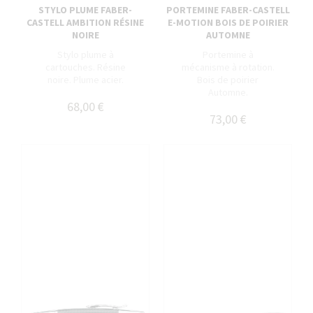
STYLO PLUME FABER-
PORTEMINE FABER-CASTELL
CASTELL AMBITION RÉSINE
E-MOTION BOIS DE POIRIER
NOIRE
AUTOMNE
Stylo plume à
Portemine à
cartouches. Résine
mécanisme à rotation.
noire. Plume acier.
Bois de poirier
Automne.
68,00 €
73,00 €