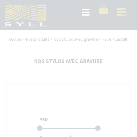
Aller
au
Toggle
contenu
navigation
principal
Vous
Accueil
>
Nos produits
>
Nos stylos avec gravure
>
Faber-Castell
êtes
ici
NOS STYLOS AVEC GRAVURE
PRIX