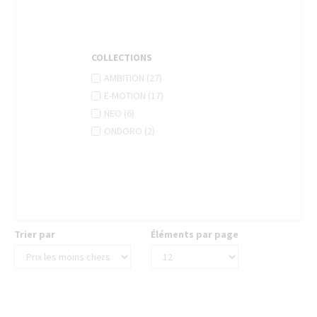
COLLECTIONS
APPLY
Apply
AMBITION (27)
AMBITION
Ambition
APPLY
Apply
E-MOTION (17)
FILTER
filter
E-
E-
APPLY
Apply
NEO (6)
MOTION
motion
NEO
Neo
APPLY
Apply
ONDORO (2)
FILTER
filter
FILTER
filter
ONDORO
Ondoro
FILTER
filter
Trier par
Éléments par page