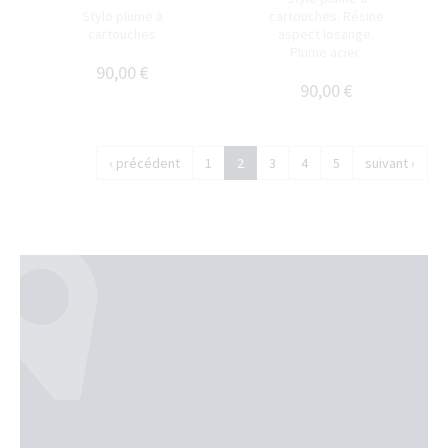
Stylo plume à
cartouches. Résine
cartouches
aspect losange.
Plume acier.
90,00 €
90,00 €
‹ précédent
1
2
3
4
5
suivant ›