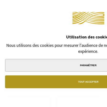
Utilisation des cooki
Nous utilisons des cookies pour mesurer l'audience de no
expérience.
STYLO BILLE DIPLOMAT
PORTE MINE DIPLOMAT AERO
EXCELLENCE A VENEZIA
MARRON MÉTALLIQUE
PARAMÉTRER
PLATINE CHROME
Finitions chromés mat
Finitions platine
chrome
142,00 €
TOUT ACCEPTER
140,00 €