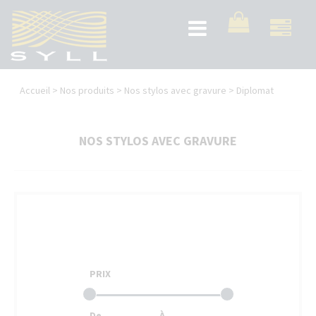
Aller
au
Toggle
contenu
navigation
principal
Vous
Accueil
>
Nos produits
>
Nos stylos avec gravure
>
Diplomat
êtes
ici
NOS STYLOS AVEC GRAVURE
PRIX
De
À