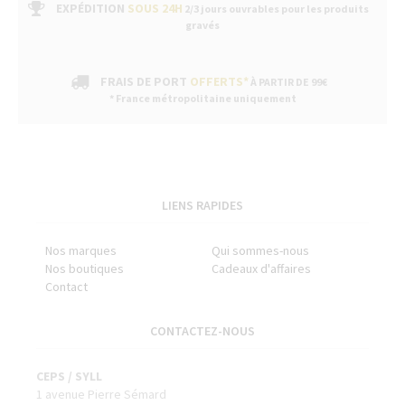
EXPÉDITION
SOUS 24H
2/3 jours ouvrables pour les produits
gravés
FRAIS DE PORT
OFFERTS*
À PARTIR DE 99€
* France métropolitaine uniquement
LIENS RAPIDES
Nos marques
Qui sommes-nous
Nos boutiques
Cadeaux d'affaires
Contact
CONTACTEZ-NOUS
CEPS / SYLL
1 avenue Pierre Sémard