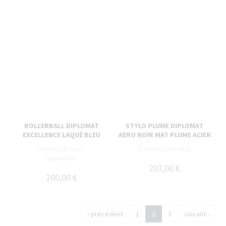
ROLLERBALL DIPLOMAT
STYLO PLUME DIPLOMAT
EXCELLENCE LAQUÉ BLEU
AERO NOIR MAT PLUME ACIER
Rollerball avec
Finitions noir mat
capuchon
207,00 €
200,00 €
‹ précédent
1
2
3
suivant ›