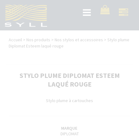
Aller
au
Toggle
contenu
navigation
principal
Vous
Accueil
>
Nos produits
>
Nos stylos et accessoires
>
Stylo plume
êtes
Diplomat Esteem laqué rouge
ici
STYLO PLUME DIPLOMAT ESTEEM
LAQUÉ ROUGE
Stylo plume à cartouches
MARQUE
DIPLOMAT