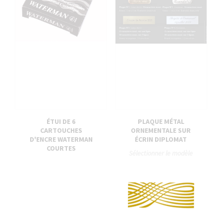
ÉTUI DE 6
PLAQUE MÉTAL
CARTOUCHES
ORNEMENTALE SUR
D'ENCRE WATERMAN
ÉCRIN DIPLOMAT
COURTES
Sélectionner le modèle
Étui de 6 cartouches
de plaque, la typo et le
d'encre Waterman
texte en cliquant sur
courtes compatible
"GRAVURE"
Caran d'Ache, Récife,
Diplomat, Hugo Boss
1,00 €
et Graf von Faber-
Castell...