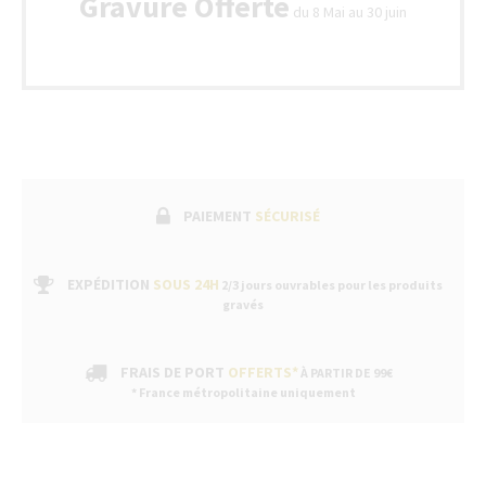
Gravure Offerte
du 8 Mai au 30 juin
PAIEMENT
SÉCURISÉ
EXPÉDITION
SOUS 24H
2/3 jours ouvrables pour les produits
gravés
FRAIS DE PORT
OFFERTS*
À PARTIR DE 99€
* France métropolitaine uniquement