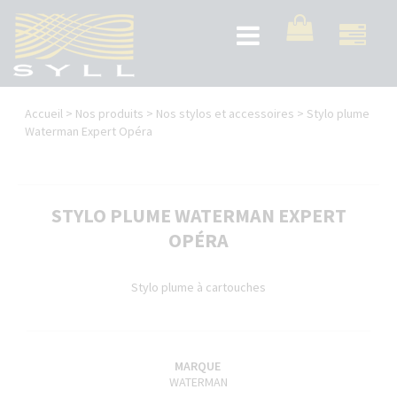
Aller
au
Toggle
contenu
navigation
principal
Vous
Accueil
>
Nos produits
>
Nos stylos et accessoires
>
Stylo plume
êtes
Waterman Expert Opéra
ici
STYLO PLUME WATERMAN EXPERT
OPÉRA
Stylo plume à cartouches
MARQUE
WATERMAN