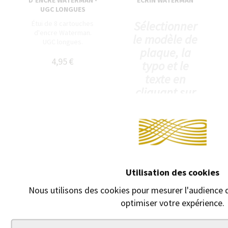
UGC LONGUES
Sélectionner
Étui de 8 cartouches
d'encre Waterman.
le modèle de
UGC longues.
plaque, la
4,95 €
typo et le
texte en
cliquant sur
"GRAVURE +
15 euros".
9,00 €
Utilisation des cookies
Nous utilisons des cookies pour mesurer l'audience d
optimiser votre expérience.