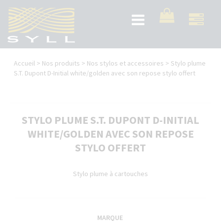
Aller
au
Toggle
contenu
navigation
principal
Vous
Accueil
>
Nos produits
>
Nos stylos et accessoires
>
Stylo plume
êtes
S.T. Dupont D-Initial white/golden avec son repose stylo offert
ici
STYLO PLUME S.T. DUPONT D-INITIAL
WHITE/GOLDEN AVEC SON REPOSE
STYLO OFFERT
Stylo plume à cartouches
MARQUE