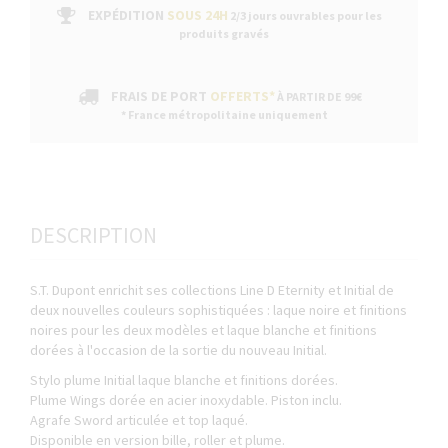
EXPÉDITION
SOUS 24H
2/3 jours ouvrables pour les
produits gravés
FRAIS DE PORT
OFFERTS*
À PARTIR DE 99€
* France métropolitaine uniquement
DESCRIPTION
S.T. Dupont enrichit ses collections Line D Eternity et Initial de
deux nouvelles couleurs sophistiquées : laque noire et finitions
noires pour les deux modèles et laque blanche et finitions
dorées à l'occasion de la sortie du nouveau Initial.
Stylo plume Initial laque blanche et finitions dorées.
Plume Wings dorée en acier inoxydable. Piston inclu.
Agrafe Sword articulée et top laqué.
Disponible en version bille, roller et plume.