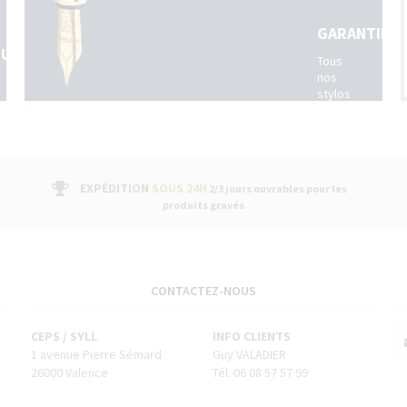
GARANTIE
QUES
Tous
nos
stylos
sont
livrés
avec
un
bon
EXPÉDITION
SOUS 24H
2/3 jours ouvrables pour les
de
produits gravés
garantie
fabricant
suivi
par
un
g)
service
CONTACTEZ-NOUS
après-
vente
CEPS / SYLL
INFO CLIENTS
dans
1 avenue Pierre Sémard
Guy VALADIER
nos
boutiques
26000 Valence
Tél. 06 08 57 57 99