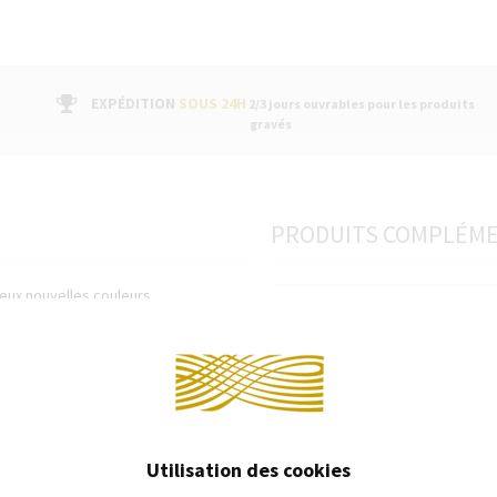
EXPÉDITION
SOUS 24H
2/3 jours ouvrables pour les produits
gravés
PRODUITS COMPLÉM
 deux nouvelles couleurs
dèles et laque blanche et finitions
Continuer 
Utilisation des cookies