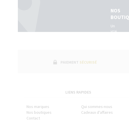
NOS
BOUTI
Un
vrai
réseau
de
boutiques
physiques
dans
toute
PAIEMENT
SÉCURISÉ
la
France.
(Belgique
+
Luxembour
LIENS RAPIDES
Nos marques
Qui sommes-nous
Nos boutiques
Cadeaux d'affaires
Contact