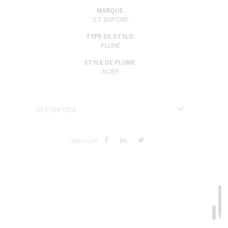
ENCRES J. HERBIN
MARQUE
S.T. DUPONT
SÉRIES LIMITÉES ET STYLOS D'EXCEPTION
TYPE DE STYLO
PLUME
STYLE DE PLUME
ACIER
DESCRIPTION
PARTAGER