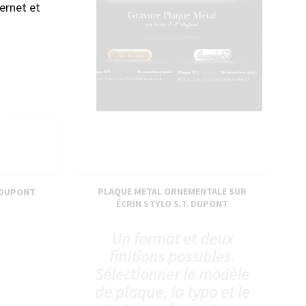
ernet et
PLAQUE METAL ORNEMENTALE SUR
 DUPONT
ÉCRIN STYLO S.T. DUPONT
Un format et deux
finitions possibles.
Sélectionner le modèle
de plaque, la typo et le