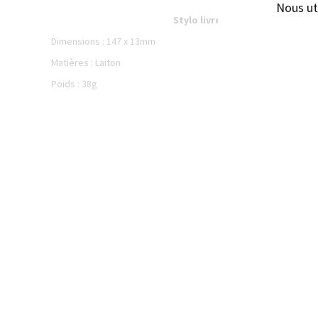
Nous ut
Stylo livré avec son repose sty
Dimensions : 147 x 13mm
Matières : Laiton
Poids : 38g