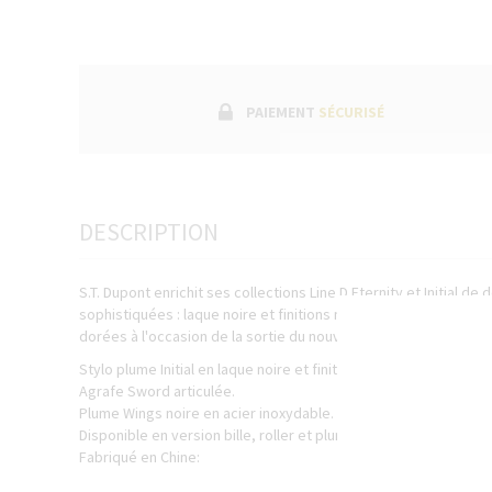
PAIEMENT
SÉCURISÉ
DESCRIPTION
S.T. Dupont enrichit ses collections Line D Eternity et Initial de
sophistiquées : laque noire et finitions noires pour les deux mo
dorées à l'occasion de la sortie du nouveau Initial.
Stylo plume Initial en laque noire et finitions noires mattes.
Agrafe Sword articulée.
Plume Wings noire en acier inoxydable. Piston inclu.
Disponible en version bille, roller et plume.
Fabriqué en Chine: