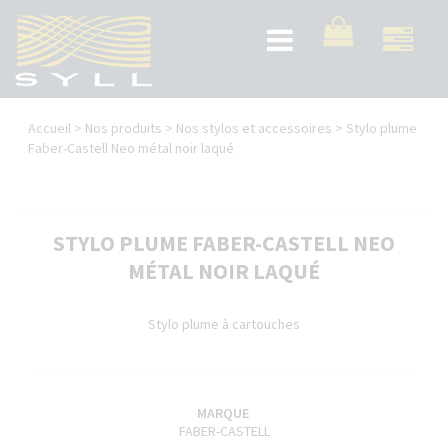
Aller
au
Toggle
contenu
navigation
principal
Vous
Accueil
>
Nos produits
>
Nos stylos et accessoires
>
Stylo plume
êtes
Faber-Castell Neo métal noir laqué
ici
STYLO PLUME FABER-CASTELL NEO
MÉTAL NOIR LAQUÉ
Stylo plume à cartouches
MARQUE
FABER-CASTELL