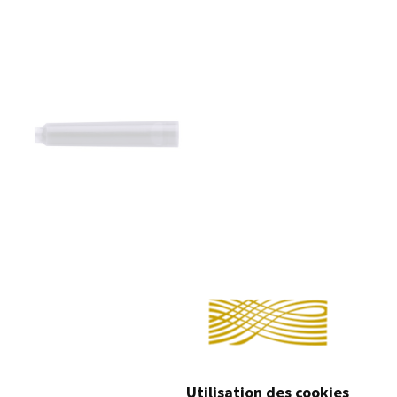
Con
CARTOUCHES
D'ENCRE FABER-
CASTELL
Utilisation des cookies