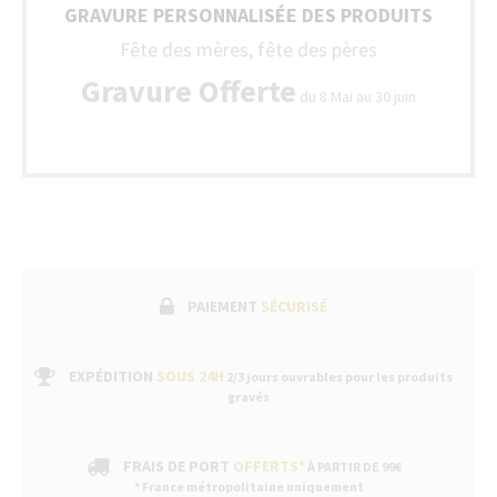
GRAVURE PERSONNALISÉE DES PRODUITS
Fête des mères, fête des pères
Gravure Offerte
du 8 Mai au 30 juin
PAIEMENT
SÉCURISÉ
EXPÉDITION
SOUS 24H
2/3 jours ouvrables pour les produits
gravés
FRAIS DE PORT
OFFERTS*
À PARTIR DE 99€
* France métropolitaine uniquement