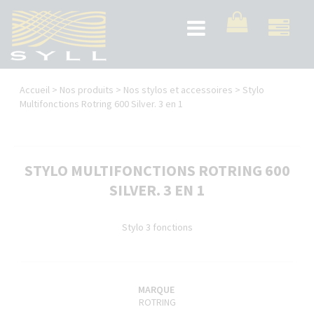
Aller
au
Toggle
contenu
navigation
principal
Vous
Accueil
>
Nos produits
>
Nos stylos et accessoires
>
Stylo
êtes
Multifonctions Rotring 600 Silver. 3 en 1
ici
STYLO MULTIFONCTIONS ROTRING 600
SILVER. 3 EN 1
Stylo 3 fonctions
MARQUE
ROTRING