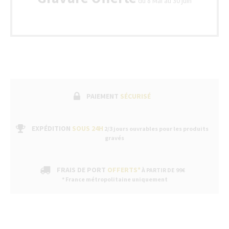
du 8 Mai au 30 juin
PAIEMENT
SÉCURISÉ
EXPÉDITION
SOUS 24H
2/3 jours ouvrables pour les produits
gravés
FRAIS DE PORT
OFFERTS*
À PARTIR DE 99€
* France métropolitaine uniquement