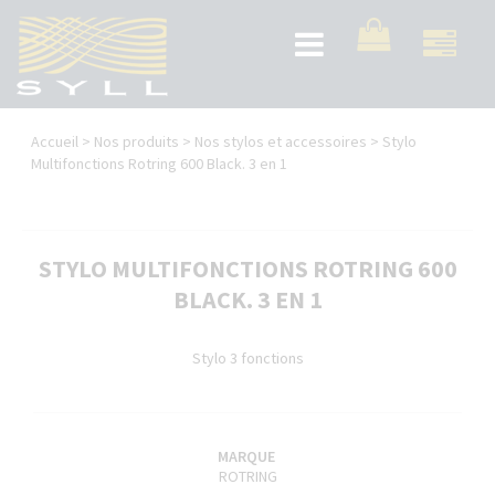
Aller
au
Toggle
contenu
navigation
principal
Vous
Accueil
>
Nos produits
>
Nos stylos et accessoires
>
Stylo
êtes
Multifonctions Rotring 600 Black. 3 en 1
ici
STYLO MULTIFONCTIONS ROTRING 600
BLACK. 3 EN 1
Stylo 3 fonctions
MARQUE
ROTRING