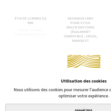
ÉTUI DE 12 MINES 0,5
RECHARGE LAMY
MM
POUR STYLO
MULTIFONCTIONS
Étui de 12 mines
(ÉGALEMENT
Faber-Castell 0,5 mm.
COMPATIBLE , CROSS,
PARKER ET
1,70 €
ROTRING)
Recharge pour stylo
multifonctions
2,30 €
Utilisation des cookies
Nous utilisons des cookies pour mesurer l'audience d
optimiser votre expérience.
PARAMÉTRER