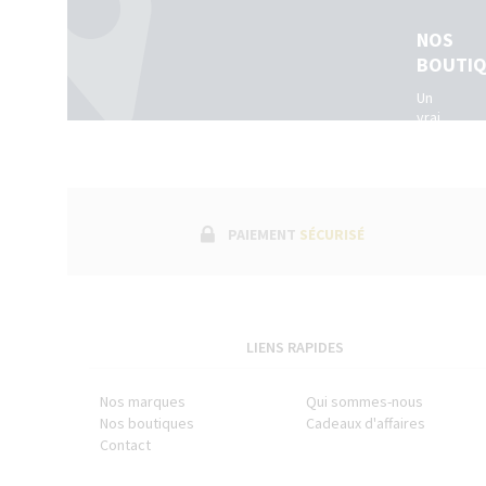
NOS
BOUTI
Un
vrai
réseau
de
boutiques
physiques
dans
toute
PAIEMENT
SÉCURISÉ
la
France.
(Belgique
+
Luxembour
LIENS RAPIDES
Nos marques
Qui sommes-nous
Nos boutiques
Cadeaux d'affaires
Contact