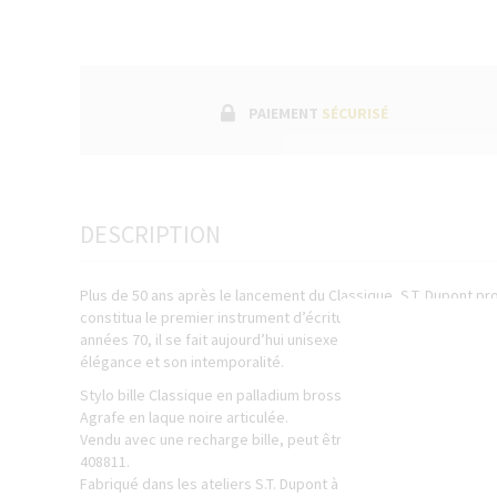
PAIEMENT
SÉCURISÉ
DESCRIPTION
Plus de 50 ans après le lancement du Classique, S.T. Dupont pr
constitua le premier instrument d’écriture de luxe de l’histoir
années 70, il se fait aujourd’hui unisexe et plus ergonomique, c
élégance et son intemporalité.
Stylo bille Classique en palladium brossé.
Agrafe en laque noire articulée.
Vendu avec une recharge bille, peut être converti en porte-m
408811.
Fabriqué dans les ateliers S.T. Dupont à Faverges en France.