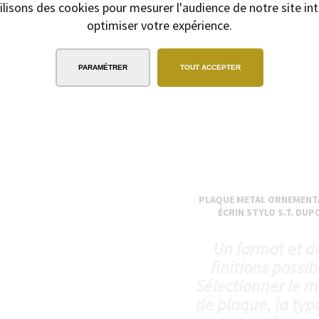
ilisons des cookies pour mesurer l'audience de notre site int
lo offert
optimiser votre expérience.
PARAMÉTRER
TOUT ACCEPTER
PLAQUE METAL ORNEMENT
ÉCRIN STYLO S.T. DU
Un format et d
finitions possib
Sélectionner le 
de plaque, la typo