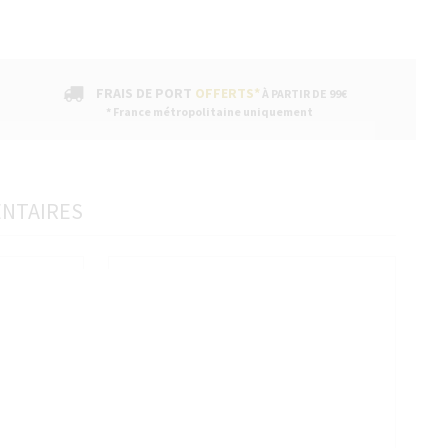
FRAIS DE PORT
OFFERTS*
À PARTIR DE 99€
* France métropolitaine uniquement
ENTAIRES
sans accepter →