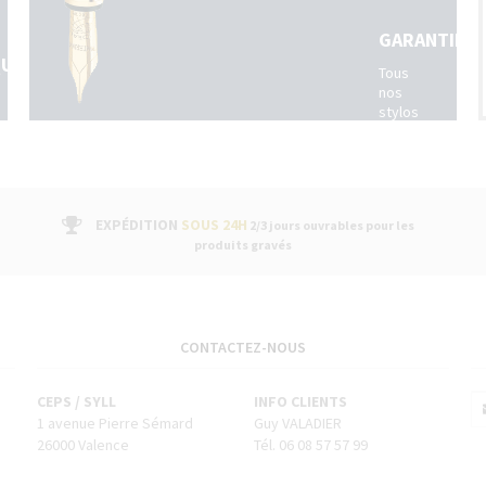
GARANTIE
QUES
Tous
nos
stylos
sont
livrés
avec
un
bon
EXPÉDITION
SOUS 24H
2/3 jours ouvrables pour les
de
produits gravés
garantie
fabricant
suivi
par
un
g)
service
CONTACTEZ-NOUS
après-
vente
CEPS / SYLL
INFO CLIENTS
dans
1 avenue Pierre Sémard
Guy VALADIER
nos
boutiques
26000 Valence
Tél. 06 08 57 57 99