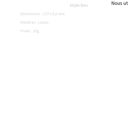
Nous ut
Stylo livré avec son repose sty
Dimensions : 137 x 8,5 mm
Matières : Laiton
Poids : 35g