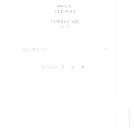
ENCRES J. HERBIN
MARQUE
S.T. DUPONT
SÉRIES LIMITÉES ET STYLOS D'EXCEPTION
TYPE DE STYLO
BILLE
DESCRIPTION
PARTAGER