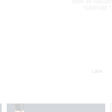
texte en cliquan
"GRAVURE ".
1,00 €