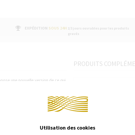
EXPÉDITION
SOUS 24H
2/3 jours ouvrables pour les produits
gravés
PRODUITS COMPLÉM
opose une nouvelle version de ce qui
e. Créé pour Jackie Kennedy dans les
Continuer 
onservant les détails qui firent son
ine avec le mécanisme référence
Utilisation des cookies