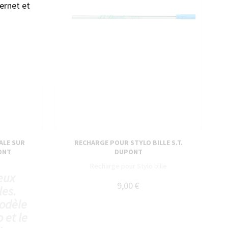
ernet et
ALE SUR
RECHARGE POUR STYLO BILLE S.T.
PONT
DUPONT
Recharge pour Stylo bille
eux
9,00 €
les.
modèle
 et le