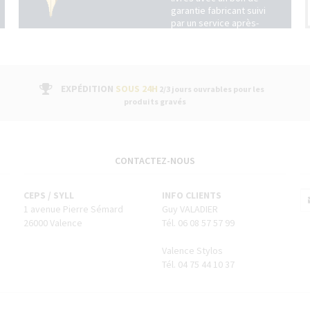
garantie fabricant suivi
par un service après-
vente dans nos
boutiques
EXPÉDITION
SOUS 24H
2/3 jours ouvrables pour les
produits gravés
CONTACTEZ-NOUS
CEPS / SYLL
INFO CLIENTS
1 avenue Pierre Sémard
Guy VALADIER
26000 Valence
Tél. 06 08 57 57 99
Valence Stylos
Tél. 04 75 44 10 37