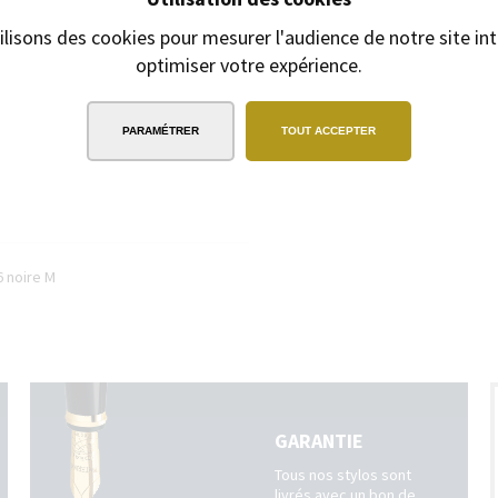
ilisons des cookies pour mesurer l'audience de notre site int
optimiser votre expérience.
EXPÉDITION
SOUS 24H
2/3 jours ouvrables pour les produits
gravés
PARAMÉTRER
TOUT ACCEPTER
6 noire M
GARANTIE
Tous nos stylos sont
livrés avec un bon de