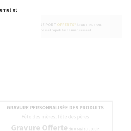
ernet et
FRAIS DE PORT
OFFERTS*
À PARTIR DE 99€
* France métropolitaine uniquement
GRAVURE PERSONNALISÉE DES PRODUITS
Fête des mères, fête des pères
Gravure Offerte
du 8 Mai au 30 juin