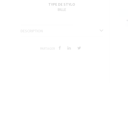
ENCRES J. HERBIN
TYPE DE STYLO
BILLE
SÉRIES LIMITÉES ET STYLOS D'EXCEPTION
DESCRIPTION
PARTAGER