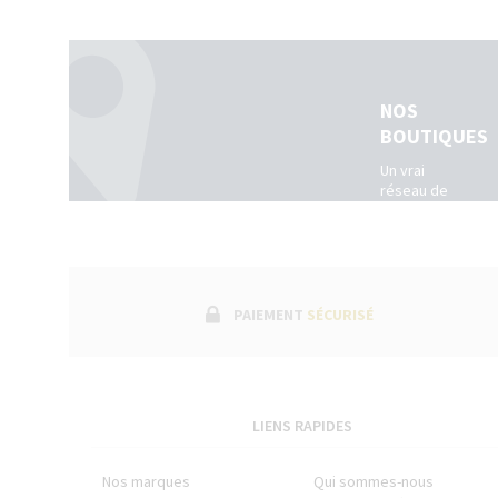
NOS
BOUTIQUES
Un vrai
réseau de
boutiques
physiques
dans toute
la France.
(Belgique +
Luxembourg)
PAIEMENT
SÉCURISÉ
LIENS RAPIDES
Nos marques
Qui sommes-nous