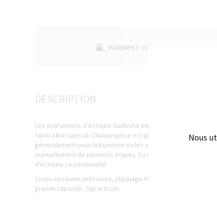
PAIEMENT
SÉCURISÉ
DESCRIPTION
Les instruments d'écriture Guilloché en résine précieuse colo
fabrication spécial. Chaque pièce est gravée individuellement
Nous ut
généralement pour la bijouerie ou les accessoires en argent. L
manuellement de plusieurs étapes. En résulte une texture uni
d'écriture sa peronnalité.
Corps en résine précieuse, plaquage rhodium. Mécanisme à rota
grande capacité. Clip articulé.