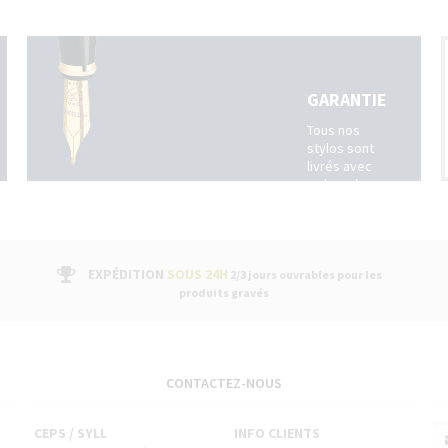
GARANTIE
Tous nos
stylos sont
livrés avec
un bon de
garantie
fabricant
suivi par un
service
EXPÉDITION
SOUS 24H
après-
2/3 jours ouvrables pour les
vente dans
produits gravés
nos
boutiques
CONTACTEZ-NOUS
CEPS / SYLL
INFO CLIENTS