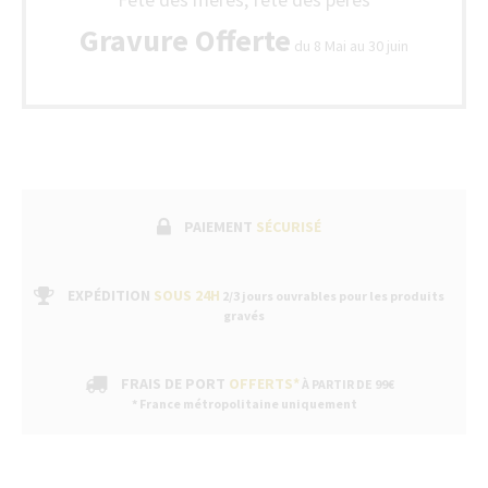
Gravure Offerte
du 8 Mai au 30 juin
PAIEMENT
SÉCURISÉ
EXPÉDITION
SOUS 24H
2/3 jours ouvrables pour les produits
gravés
FRAIS DE PORT
OFFERTS*
À PARTIR DE 99€
* France métropolitaine uniquement