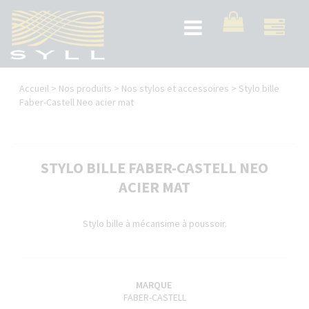
Aller
au
Toggle
contenu
navigation
principal
Vous
Accueil
>
Nos produits
>
Nos stylos et accessoires
>
Stylo bille
êtes
Faber-Castell Neo acier mat
ici
STYLO BILLE FABER-CASTELL NEO
ACIER MAT
Stylo bille à mécansime à poussoir.
MARQUE
FABER-CASTELL