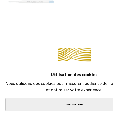
Contin
RECHARGE BILLE
GRAF VON FABER-
CASTELL
Utilisation des cookies
Recharge pour Stylo
bille Graf von Faber-
Nous utilisons des cookies pour mesurer l'audience de not
Castell.
et optimiser votre expérience.
3,00 €
PARAMÉTRER