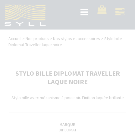
Aller
au
Toggle
contenu
navigation
principal
Vous
Accueil
>
Nos produits
>
Nos stylos et accessoires
>
Stylo bille
êtes
Diplomat Traveller laque noire
ici
STYLO BILLE DIPLOMAT TRAVELLER
LAQUE NOIRE
Stylo bille avec mécanisme à poussoir. Finition laquée brillante
MARQUE
DIPLOMAT