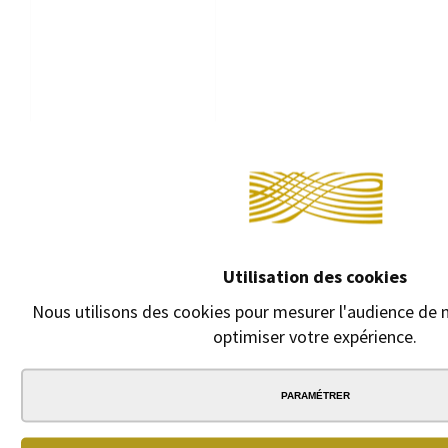
RECHARGE STYLO
BILLE PARKER
QUINKFLOW
Recharge stylo bille
Parker (compatible
Faber-Castell,
Diplomat et Recife)
Utilisation des cookies
6,90 €
5,95 €
Nous utilisons des cookies pour mesurer l'audience de n
optimiser votre expérience.
PARAMÉTRER