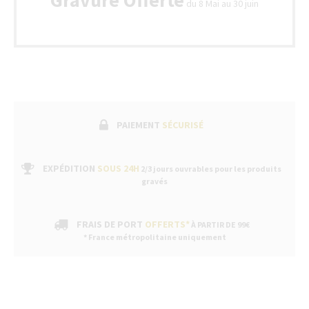
du 8 Mai au 30 juin
PAIEMENT
SÉCURISÉ
EXPÉDITION
SOUS 24H
2/3 jours ouvrables pour les produits
gravés
FRAIS DE PORT
OFFERTS*
À PARTIR DE 99€
* France métropolitaine uniquement