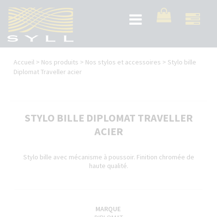
Aller
au
Toggle
contenu
navigation
principal
Vous
Accueil
>
Nos produits
>
Nos stylos et accessoires
>
Stylo bille
êtes
Diplomat Traveller acier
ici
STYLO BILLE DIPLOMAT TRAVELLER
ACIER
Stylo bille avec mécanisme à poussoir. Finition chromée de
haute qualité.
MARQUE