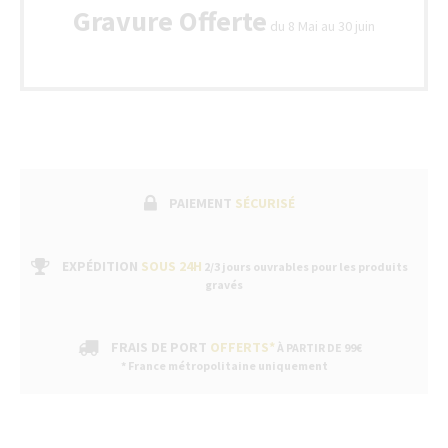
Gravure Offerte
du 8 Mai au 30 juin
PAIEMENT
SÉCURISÉ
EXPÉDITION
SOUS 24H
2/3 jours ouvrables pour les produits
gravés
FRAIS DE PORT
OFFERTS*
À PARTIR DE 99€
* France métropolitaine uniquement