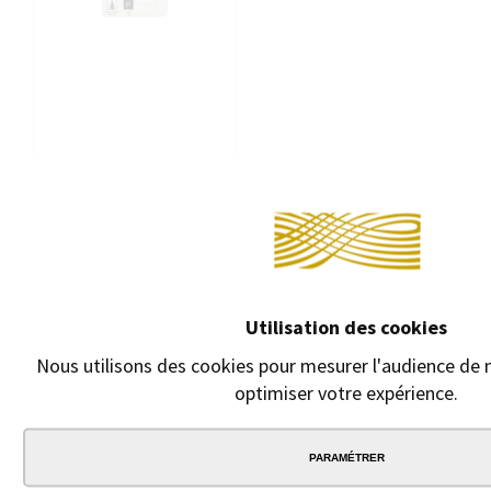
RECHARGE STYLO
BILLE PARKER
QUINKFLOW
Recharge stylo bille
Parker (compatible
Faber-Castell,
Diplomat et Recife)
Utilisation des cookies
6,90 €
5,95 €
Nous utilisons des cookies pour mesurer l'audience de n
optimiser votre expérience.
PARAMÉTRER