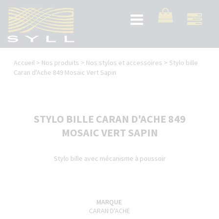
Aller
au
Toggle
contenu
navigation
principal
Vous
Accueil
>
Nos produits
>
Nos stylos et accessoires
>
Stylo bille
êtes
Caran d'Ache 849 Mosaic Vert Sapin
ici
STYLO BILLE CARAN D'ACHE 849
MOSAIC VERT SAPIN
Stylo bille avec mécanisme à poussoir
MARQUE
CARAN D'ACHE