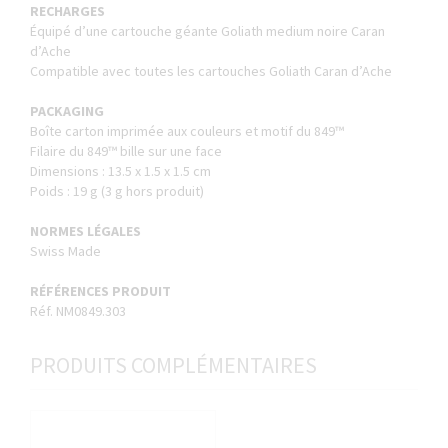
RECHARGES
Équipé d’une cartouche géante Goliath medium noire Caran
d’Ache
Compatible avec toutes les cartouches Goliath Caran d’Ache
PACKAGING
Boîte carton imprimée aux couleurs et motif du 849™
Filaire du 849™ bille sur une face
Dimensions : 13.5 x 1.5 x 1.5 cm
Poids : 19 g (3 g hors produit)
NORMES LÉGALES
Swiss Made
RÉFÉRENCES PRODUIT
Réf. NM0849.303
PRODUITS COMPLÉMENTAIRES