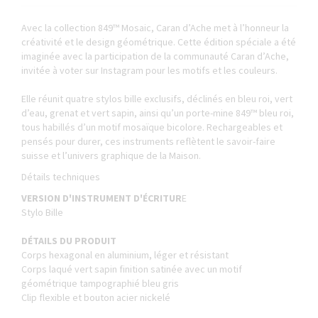
Avec la collection 849™ Mosaic, Caran d’Ache met à l’honneur la
créativité et le design géométrique. Cette édition spéciale a été
imaginée avec la participation de la communauté Caran d’Ache,
invitée à voter sur Instagram pour les motifs et les couleurs.
Elle réunit quatre stylos bille exclusifs, déclinés en bleu roi, vert
d’eau, grenat et vert sapin, ainsi qu’un porte-mine 849™ bleu roi,
tous habillés d’un motif mosaïque bicolore. Rechargeables et
pensés pour durer, ces instruments reflètent le savoir-faire
suisse et l’univers graphique de la Maison.
Détails techniques
VERSION D'INSTRUMENT D'ÉCRITUR
E
Stylo Bille
DÉTAILS DU PRODUIT
Corps hexagonal en aluminium, léger et résistant
Corps laqué vert sapin finition satinée avec un motif
géométrique tampographié bleu gris
Clip flexible et bouton acier nickelé