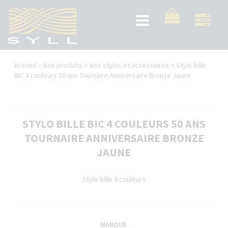
Aller
au
Toggle
contenu
navigation
principal
Vous
Accueil
>
Nos produits
>
Nos stylos et accessoires
>
Stylo bille
êtes
BIC 4 couleurs 50 ans Tournaire Anniversaire Bronze Jaune
ici
STYLO BILLE BIC 4 COULEURS 50 ANS
TOURNAIRE ANNIVERSAIRE BRONZE
JAUNE
Stylo bille 4 couleurs
MARQUE