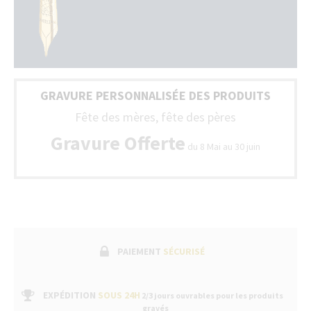
bo
ph
G
da
to
To
la
no
Fr
st
(B
so
+
GRAVURE PERSONNALISÉE DES PRODUITS
liv
Lu
av
Fête des mères, fête des pères
un
bo
Gravure Offerte
du 8 Mai au 30 juin
de
ga
fa
sui
pa
un
se
ap
ve
PAIEMENT
SÉCURISÉ
da
no
bo
EXPÉDITION
SOUS 24H
2/3 jours ouvrables pour les produits
gravés