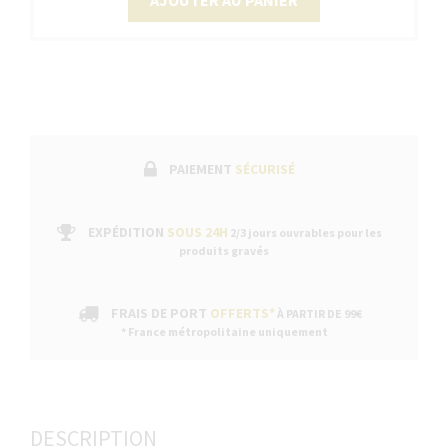
AJOUTER AU PANIER
PAIEMENT
SÉCURISÉ
EXPÉDITION
SOUS 24H
2/3 jours ouvrables pour les
produits gravés
FRAIS DE PORT
OFFERTS*
À PARTIR DE 99€
* France métropolitaine uniquement
DESCRIPTION