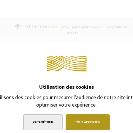
EXPÉDITION
SOUS 24H
2/3 jours ouvrables pour les produits
gravés
Continuer 
PRODUITS COMPLÉM
s or des stylos Waterman Hémisphère
Utilisation des cookies
ombant l’éclat doré des cafés et des
ilisons des cookies pour mesurer l'audience de notre site int
exquis du capuchon finition palladium
u stylo roller, fabriquée avec un
optimiser votre expérience.
au confort et à l’ergonomie. Chaque
nt ainsi le savoir-faire français de
PARAMÉTRER
TOUT ACCEPTER