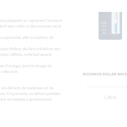
rps se marient au design de vagues
es reflets envoûtants d’une nuit
tions plaquées or capturent l’essence
 doré des cafés et des avenues de la
xceptionnel, allie la tradition de
tylo Reflets de Paris bénéficie des
los raffinés, reflétant ainsi le
an Prestige, dont le design de
 collection.
RECHARGE ROLLER WAT
Recharge Roller Water
 les défauts de matériaux et de
at. S’il présente un défaut pendant
7,40 €
éparé ou remplacé gratuitement