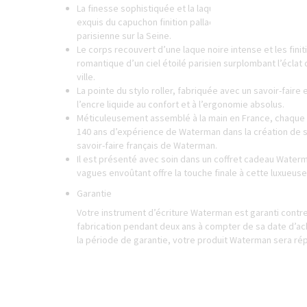
La finesse sophistiquée et la laque noire intense du co
exquis du capuchon finition palladium ciselé, évoquant l
parisienne sur la Seine.
Le corps recouvert d’une laque noire intense et les fini
romantique d’un ciel étoilé parisien surplombant l’éclat
ville.
La pointe du stylo roller, fabriquée avec un savoir-faire e
l’encre liquide au confort et à l’ergonomie absolus.
Méticuleusement assemblé à la main en France, chaque s
140 ans d’expérience de Waterman dans la création de sty
savoir-faire français de Waterman.
Il est présenté avec soin dans un coffret cadeau Waterm
vagues envoûtant offre la touche finale à cette luxueuse
Garantie
Votre instrument d’écriture Waterman est garanti contre
fabrication pendant deux ans à compter de sa date d’ach
la période de garantie, votre produit Waterman sera r