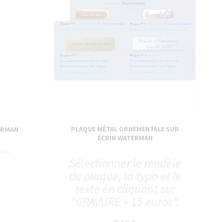
PLAQUE MÉTAL ORNEMENTALE SUR
ERMAN
ÉCRIN WATERMAN
man.
Sélectionner le modèle
de plaque, la typo et le
texte en cliquant sur
"GRAVURE + 15 euros".