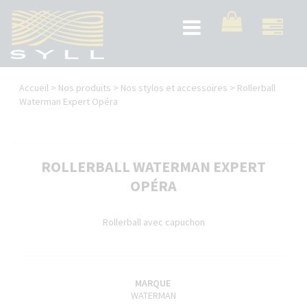
Aller
au
Toggle
contenu
navigation
principal
Vous
Accueil
>
Nos produits
>
Nos stylos et accessoires
>
Rollerball
êtes
Waterman Expert Opéra
ici
ROLLERBALL WATERMAN EXPERT
OPÉRA
Rollerball avec capuchon
MARQUE
WATERMAN