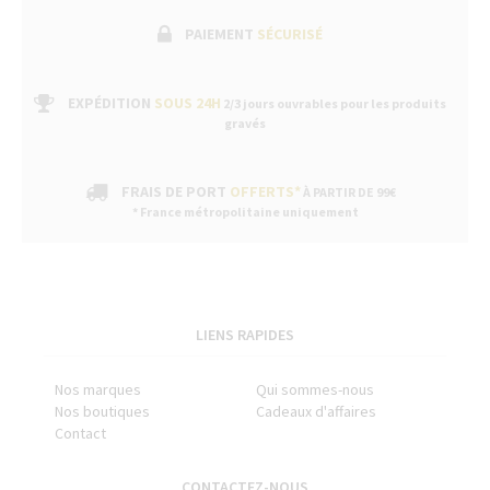
PAIEMENT
SÉCURISÉ
EXPÉDITION
SOUS 24H
2/3 jours ouvrables pour les produits
gravés
FRAIS DE PORT
OFFERTS*
À PARTIR DE 99€
* France métropolitaine uniquement
LIENS RAPIDES
Nos marques
Qui sommes-nous
Nos boutiques
Cadeaux d'affaires
Contact
CONTACTEZ-NOUS