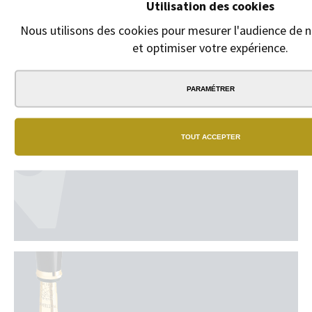
Rollerball Récife
de plaque, la typo et le
Utilisation des cookies
Médium.
texte en cliquant sur
"GRAVURE"
Nous utilisons des cookies pour mesurer l'audience de no
4,20 €
et optimiser votre expérience.
1,00 €
PARAMÉTRER
TOUT ACCEPTER