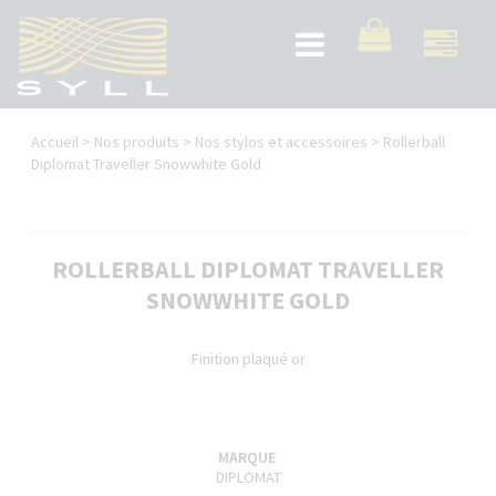
Aller
au
Toggle
contenu
navigation
principal
Vous
Accueil
>
Nos produits
>
Nos stylos et accessoires
>
Rollerball
êtes
Diplomat Traveller Snowwhite Gold
ici
ROLLERBALL DIPLOMAT TRAVELLER
SNOWWHITE GOLD
Finition plaqué or
MARQUE
DIPLOMAT