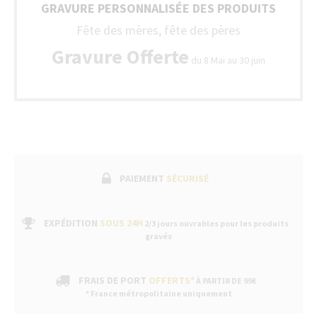
GRAVURE PERSONNALISÉE DES PRODUITS
Fête des mères, fête des pères
Gravure Offerte
du 8 Mai au 30 juin
PAIEMENT
SÉCURISÉ
EXPÉDITION
SOUS 24H
2/3 jours ouvrables pour les produits
gravés
FRAIS DE PORT
OFFERTS*
À PARTIR DE 99€
* France métropolitaine uniquement