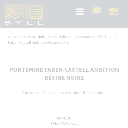
Aller
au
Toggle
contenu
navigation
principal
Vous
Accueil
>
Nos produits
>
Nos stylos et accessoires
>
Portemine
êtes
Faber-Castell Ambition Résine Noire
ici
PORTEMINE FABER-CASTELL AMBITION
RÉSINE NOIRE
Portemine à mécanisme à rotation. Résine noire.
MARQUE
FABER-CASTELL