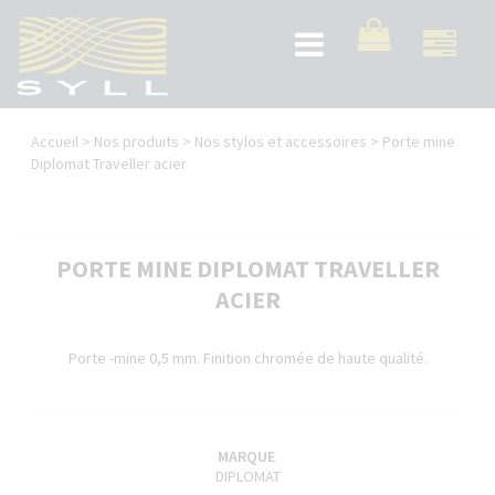
Aller
au
Toggle
contenu
navigation
principal
Vous
Accueil
>
Nos produits
>
Nos stylos et accessoires
>
Porte mine
êtes
Diplomat Traveller acier
ici
PORTE MINE DIPLOMAT TRAVELLER
ACIER
Porte -mine 0,5 mm. Finition chromée de haute qualité.
MARQUE
DIPLOMAT