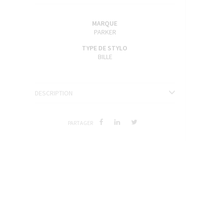
ENCRES J. HERBIN
SÉRIES LIMITÉES ET STYLOS D'EXCEPTION
MARQUE
PARKER
TYPE DE STYLO
BILLE
DESCRIPTION
PARTAGER