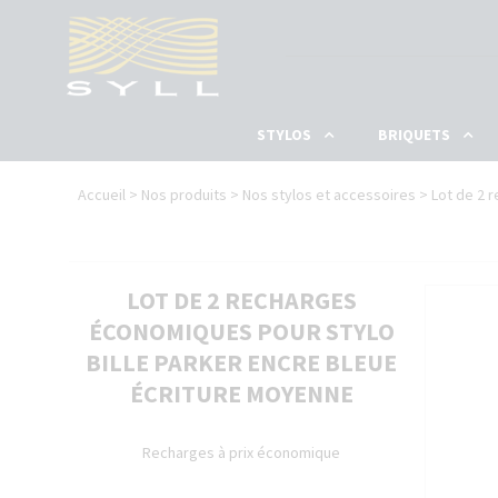
Aller
au
contenu
principal
STYLOS
BRIQUETS
Vous
STYLOS
BRIQUETS
MAROQUINERIE
ACCESSOIRES
Accueil
>
Nos produits
>
Nos stylos et accessoires
>
Lot de 2 
êtes
BIC
S.T. DUPONT
ÉTUIS À STYLOS
COUPES CIGARES
CARAN D'ACHE
ici
CROSS
ÉTUIS À BRIQUETS
CENDRIERS
DIPLOMAT
COLLECTIONS
S.T. DUPONT
IPAD / IPHONE
PINCES À BILLETS
FABER-CASTELL
LOT DE 2 RECHARGES
GRAF VON FABER-CASTELL
CONFÉRENCIERS
BOUTONS DE MANCHETTES
HUGO BOSS
JAMES BOND
ÉCONOMIQUES POUR STYLO
INOXCROM
PETITE MAROQUINERIE
PORTE-CLÉS
JEAN-PIERRE LÉPINE
ROLLING STONES
BILLE PARKER ENCRE BLEUE
LAMY
POCHETTES
ONLINE
PARKER
TROUSSES
PILOT
ÉCRITURE MOYENNE
PÉLIKAN
GRANDE MAROQUINERIE
RECIFE
ROTRING
CEINTURES
SHEAFFER
Recharges à prix économique
SPACE PEN
VISCONTI
VUARNET
WATERMAN