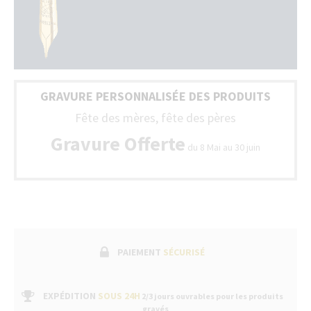
bo
ph
G
da
to
To
la
no
Fr
st
(B
so
+
GRAVURE PERSONNALISÉE DES PRODUITS
liv
Lu
av
Fête des mères, fête des pères
un
bo
Gravure Offerte
du 8 Mai au 30 juin
de
ga
fa
sui
pa
un
se
ap
ve
PAIEMENT
SÉCURISÉ
da
no
bo
EXPÉDITION
SOUS 24H
2/3 jours ouvrables pour les produits
gravés