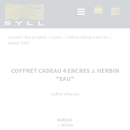
Aller
au
Toggle
contenu
navigation
principal
Vous
Accueil
>
Nos produits
>
Stylos
>
Coffret cadeau 4 encres J.
êtes
Herbin "EAU"
ici
COFFRET CADEAU 4 ENCRES J. HERBIN
"EAU"
Coffret 4 flacons
MARQUE
J. HERBIN