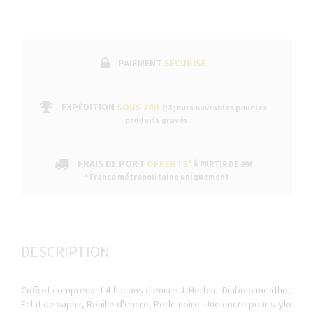
PAIEMENT
SÉCURISÉ
EXPÉDITION
SOUS 24H
2/3 jours ouvrables pour les
produits gravés
FRAIS DE PORT
OFFERTS*
À PARTIR DE 99€
* France métropolitaine uniquement
DESCRIPTION
Coffret comprenant 4 flacons d'encre J. Herbin : Diabolo menthe,
Éclat de saphir, Rouille d'encre, Perle noire. Une encre pour stylo