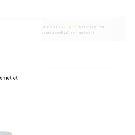
FRAIS DE PORT
OFFERTS*
À PARTIR DE 99€
sans accepter →
* France métropolitaine uniquement
ENTAIRES
ernet et