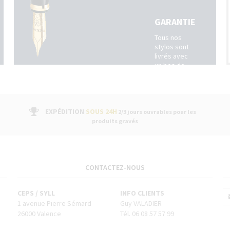
GARANTIE
Tous nos
stylos sont
livrés avec
un bon de
garantie
fabricant
suivi par un
service
après-vente
EXPÉDITION
SOUS 24H
2/3 jours ouvrables pour les
dans nos
produits gravés
boutiques
CONTACTEZ-NOUS
CEPS / SYLL
INFO CLIENTS
1 avenue Pierre Sémard
Guy VALADIER
26000 Valence
Tél. 06 08 57 57 99