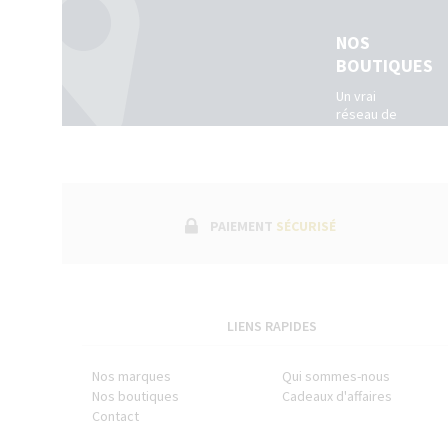
NOS
BOUTIQUES
Un vrai
réseau de
boutiques
physiques
dans toute
la France.
(Belgique +
Luxembourg)
PAIEMENT
SÉCURISÉ
LIENS RAPIDES
Nos marques
Qui sommes-nous
Nos boutiques
Cadeaux d'affaires
Contact