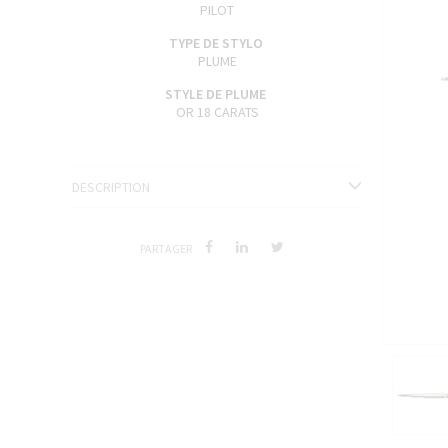
PILOT
ENCRES J. HERBIN
TYPE DE STYLO
SÉRIES LIMITÉES ET STYLOS D'EXCEPTION
PLUME
STYLE DE PLUME
OR 18 CARATS
DESCRIPTION
PARTAGER