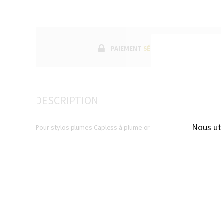
PAIEMENT
SÉCURISÉ
DESCRIPTION
Nous ut
Pour stylos plumes Capless à plume or rhodiée.