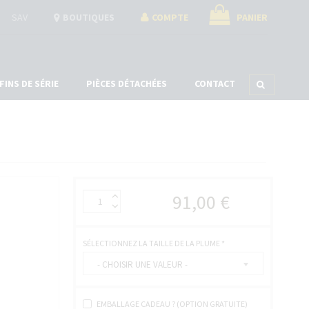
SAV
BOUTIQUES
COMPTE
PANIER
FINS DE SÉRIE
PIÈCES DÉTACHÉES
CONTACT
ÉTUIS À STYLOS
ACCESSOIRES
COFFRETS
COUPES CIGARES
COFFRETS À MONTRES
CENDRIERS
COFFRETS À STYLOS
UNIVERS SYLL
COFFRETS HUMIDOR À CIGARES
COFFRETS BOUTONS DE MANCHETTES
91,00 €
COFFRETS À BIJOUX
COFFRETS JEUX DE CARTES
COFFRETS À COUTEAUX
SÉLECTIONNEZ LA TAILLE DE LA PLUME
*
- CHOISIR UNE VALEUR -
EMBALLAGE CADEAU ? (OPTION GRATUITE)