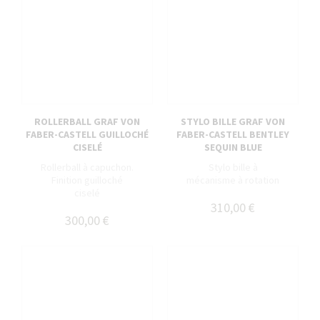
ROLLERBALL GRAF VON
STYLO BILLE GRAF VON
FABER-CASTELL GUILLOCHÉ
FABER-CASTELL BENTLEY
CISELÉ
SEQUIN BLUE
Rollerball à capuchon.
Stylo bille à
Finition guilloché
mécanisme à rotation
ciselé
310,00 €
300,00 €