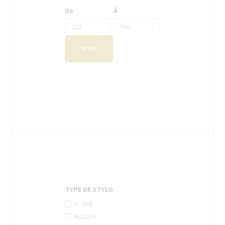
De
À
ALLEZ
TYPE DE STYLO
APPLY
Apply
PLUME
PLUME
Plume
APPLY
Apply
ROLLER
FILTER
filter