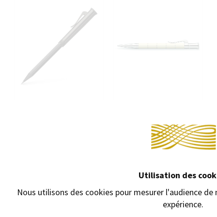
Utilisation des cook
CRAYON GRAF VON FABER-
STYLO BILLE GRAF VON
CASTELL EXCELLENCE "BLACK
FABER-CASTELL ANELLO
Nous utilisons des cookies pour mesurer l'audience de n
EDITION"
IVOIRE
expérience.
Crayon de poche
Stylo bille à