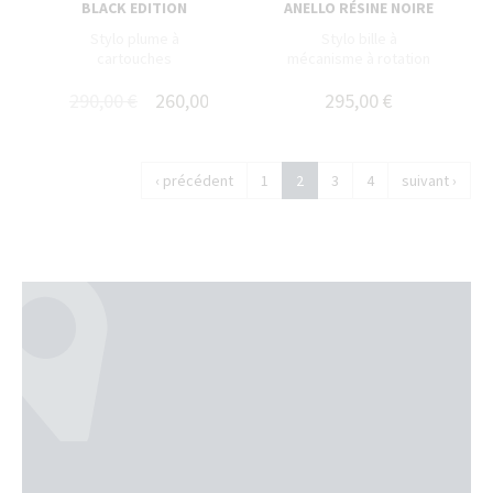
BLACK EDITION
ANELLO RÉSINE NOIRE
Stylo plume à
Stylo bille à
cartouches
mécanisme à rotation
290,00 €
260,00 €
295,00 €
‹ précédent
1
2
3
4
suivant ›