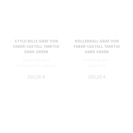
STYLO BILLE GRAF VON
ROLLERBALL GRAF VON
FABER-CASTELL TAMITIO
FABER-CASTELL TAMITIO
DARK GREEN
DARK GREEN
Stylo bille avec
Rollerball avec
mécanisme à rotation
capuchon
260,00 €
280,00 €