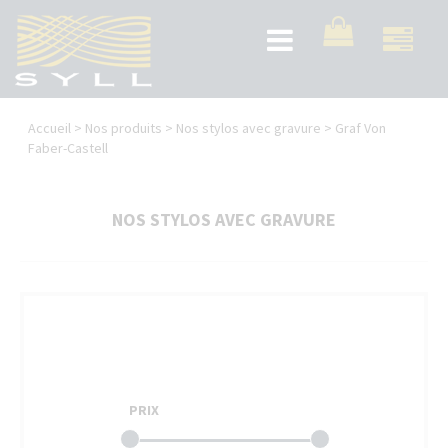
Aller
au
Toggle
contenu
navigation
principal
Vous
Accueil
>
Nos produits
>
Nos stylos avec gravure
>
Graf Von
êtes
Faber-Castell
ici
NOS STYLOS AVEC GRAVURE
PRIX