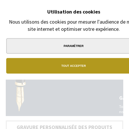
Slim. 95x171 mm.
Utilisation des cookies
Nous utilisons des cookies pour mesurer l'audience de 
site internet et optimiser votre expérience.
PARAMÉTRER
NOS
BOU
TOUT ACCEPTER
Un
vrai
rése
de
bouti
phys
GAR
dans
toute
Tous
la
nos
Franc
stylo
(Belg
sont
+
GRAVURE PERSONNALISÉE DES PRODUITS
livrés