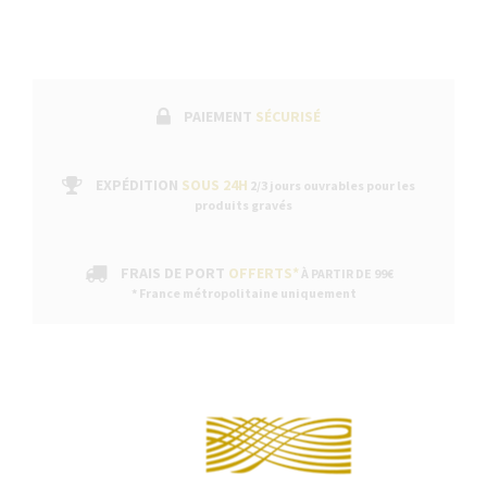
PAIEMENT
SÉCURISÉ
EXPÉDITION
SOUS 24H
2/3 jours ouvrables pour les
produits gravés
FRAIS DE PORT
OFFERTS*
À PARTIR DE 99€
* France métropolitaine uniquement
Continuer sans acc
DESCRIPTION
Recharges pochettes cartes pour agenda Filofax Personal et