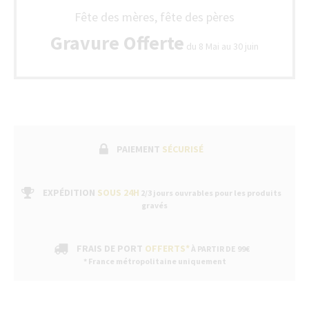
Luxe
avec
Fête des mères, fête des pères
un
bon
Gravure Offerte
de
du 8 Mai au 30 juin
garan
fabri
suivi
par
un
servi
après
vent
PAIEMENT
SÉCURISÉ
dans
nos
bouti
EXPÉDITION
SOUS 24H
2/3 jours ouvrables pour les produits
gravés
FRAIS DE PORT
OFFERTS*
À PARTIR DE 99€
* France métropolitaine uniquement