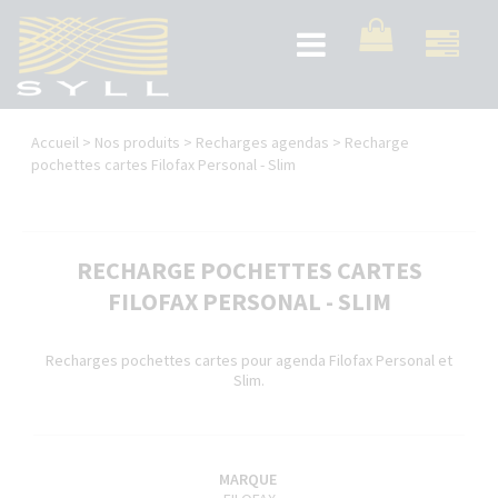
Aller
au
Toggle
contenu
navigation
principal
Vous
Accueil
>
Nos produits
>
Recharges agendas
>
Recharge
êtes
pochettes cartes Filofax Personal - Slim
ici
RECHARGE POCHETTES CARTES
FILOFAX PERSONAL - SLIM
Recharges pochettes cartes pour agenda Filofax Personal et
Slim.
MARQUE