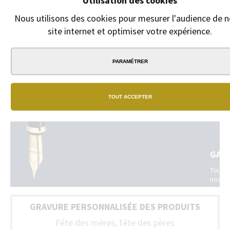
Utilisation des cookies
Nous utilisons des cookies pour mesurer l'audience de n
site internet et optimiser votre expérience.
PARAMÉTRER
NOS
BOU
TOUT ACCEPTER
Un
vrai
résea
de
bouti
physi
GAR
dans
toute
Tous
la
nos
France
stylos
(Belgi
sont
+
GRAVURE PERSONNALISÉE DES PRODUITS
livrés
Luxem
avec
Fête des mères, fête des pères
un