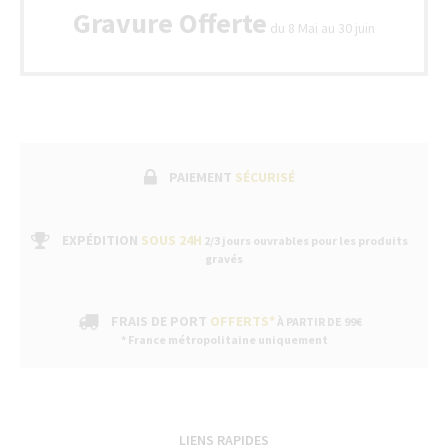
bon
Gravure Offerte
de
du 8 Mai au 30 juin
garant
fabric
suivi
par
un
servic
après
vente
PAIEMENT
SÉCURISÉ
dans
nos
bouti
EXPÉDITION
SOUS 24H
2/3 jours ouvrables pour les produits
gravés
FRAIS DE PORT
OFFERTS*
À PARTIR DE 99€
* France métropolitaine uniquement
LIENS RAPIDES