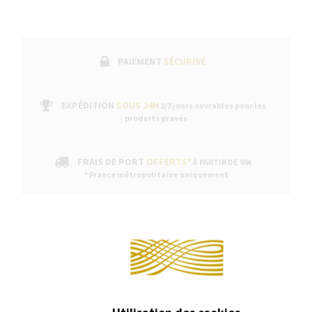
PAIEMENT
SÉCURISÉ
EXPÉDITION
SOUS 24H
2/3 jours ouvrables pour les
produits gravés
FRAIS DE PORT
OFFERTS*
À PARTIR DE 99€
* France métropolitaine uniquement
Continuer sans acce
DESCRIPTION
Recharge notes pour agenda Exatime taille 21.