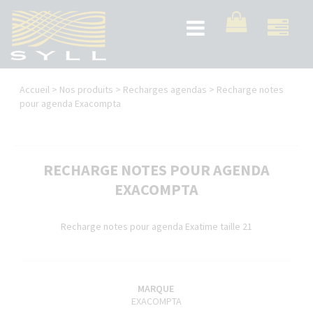
Aller
au
Toggle
contenu
navigation
principal
Vous
Accueil
>
Nos produits
>
Recharges agendas
>
Recharge notes
êtes
pour agenda Exacompta
ici
RECHARGE NOTES POUR AGENDA
EXACOMPTA
Recharge notes pour agenda Exatime taille 21
MARQUE
EXACOMPTA