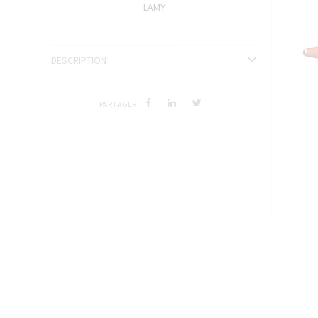
LAMY
ENCRES J. HERBIN
SÉRIES LIMITÉES ET STYLOS D'EXCEPTION
DESCRIPTION
PARTAGER