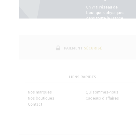
Un vrai réseau de
boutiques physiques
dans toute la France.
(Belgique +
Luxembourg)
PAIEMENT
SÉCURISÉ
LIENS RAPIDES
Nos marques
Qui sommes-nous
Nos boutiques
Cadeaux d'affaires
Contact