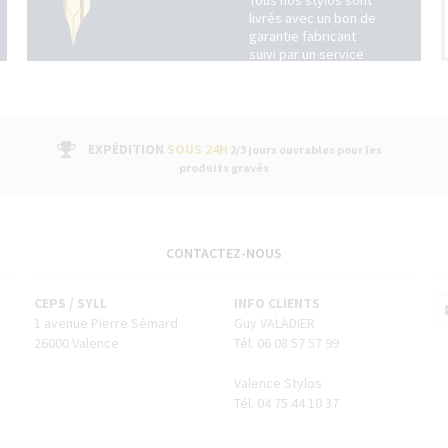
Tous nos stylos sont
livrés avec un bon de
garantie fabricant
suivi par un service
après-vente dans nos
boutiques
EXPÉDITION
SOUS 24H
2/3 jours ouvrables pour les
produits gravés
CONTACTEZ-NOUS
CEPS / SYLL
INFO CLIENTS
1 avenue Pierre Sémard
Guy VALADIER
26000 Valence
Tél. 06 08 57 57 99
Valence Stylos
Tél. 04 75 44 10 37