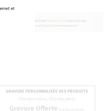
ernet et
FRAIS DE PORT
OFFERTS*
À PARTIR DE 99€
* France métropolitaine uniquement
GRAVURE PERSONNALISÉE DES PRODUITS
Fête des mères, fête des pères
Gravure Offerte
du 8 Mai au 30 juin