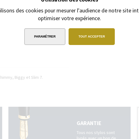
ilisons des cookies pour mesurer l'audience de notre site int
optimiser votre expérience.
EXPÉDITION
SOUS 24H
2/3 jours ouvrables pour les produits
gravés
PARAMÉTRER
TOUT ACCEPTER
Shimmy, Biggy et Slim 7.
GARANTIE
Tous nos stylos sont
livrés avec un bon de