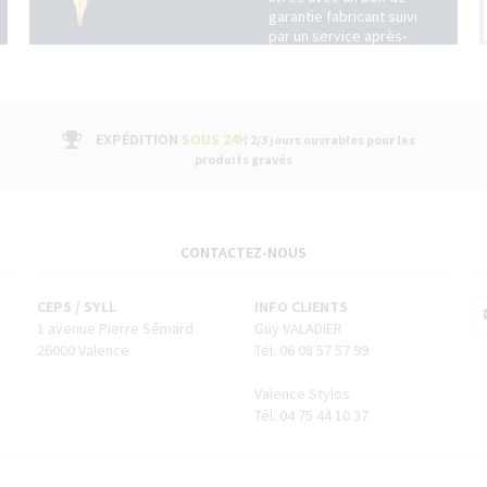
garantie fabricant suivi
par un service après-
vente dans nos
boutiques
EXPÉDITION
SOUS 24H
2/3 jours ouvrables pour les
produits gravés
CONTACTEZ-NOUS
CEPS / SYLL
INFO CLIENTS
1 avenue Pierre Sémard
Guy VALADIER
26000 Valence
Tél. 06 08 57 57 99
Valence Stylos
Tél. 04 75 44 10 37