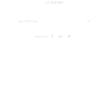
S.T. DUPONT
ENCRES J. HERBIN
SÉRIES LIMITÉES ET STYLOS D'EXCEPTION
DESCRIPTION
PARTAGER