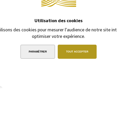
Utilisation des cookies
EXPÉDITION
SOUS 24H
2/3 jours ouvrables pour les produits
gravés
ilisons des cookies pour mesurer l'audience de notre site int
optimiser votre expérience.
PARAMÉTRER
TOUT ACCEPTER
itial, Mon Dupont, D-Light, Urban,
s.