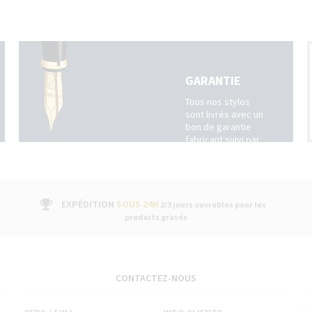
GARANTIE
Tous nos stylos
sont livrés avec un
bon de garantie
fabricant suivi par
un service après-
vente dans nos
boutiques
EXPÉDITION
SOUS 24H
2/3 jours ouvrables pour les
produits gravés
CONTACTEZ-NOUS