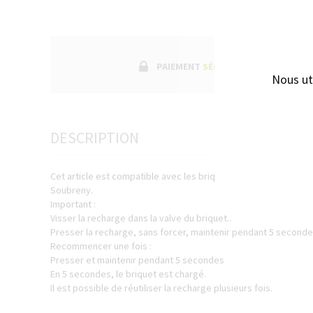
PAIEMENT
SÉCURISÉ
Nous ut
DESCRIPTION
Cet article est compatible avec les briquets Ligne 8, Ligne D, In
Soubreny.
Important :
Visser la recharge dans la valve du briquet..
Presser la recharge, sans forcer, maintenir pendant 5 seconde
Recommencer une fois :
Presser et maintenir pendant 5 secondes
En 5 secondes, le briquet est chargé.
Il est possible de réutiliser la recharge plusieurs fois.