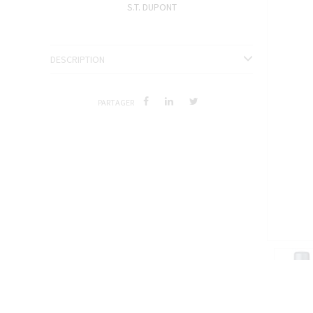
S.T. DUPONT
ENCRES J. HERBIN
SÉRIES LIMITÉES ET STYLOS D'EXCEPTION
DESCRIPTION
PARTAGER