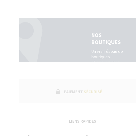
NOS
BOUTIQUES
Un vrai réseau de
boutiques
physiques dans
toute la France.
(Belgique +
Luxembourg)
PAIEMENT
SÉCURISÉ
LIENS RAPIDES