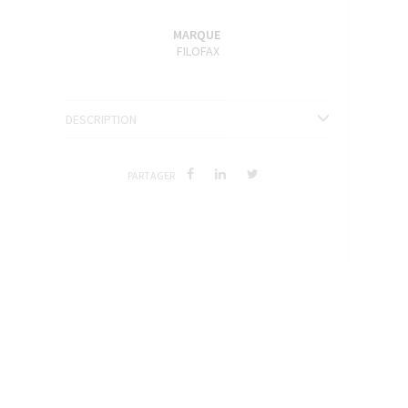
ENCRES J. HERBIN
MARQUE
SÉRIES LIMITÉES ET STYLOS D'EXCEPTION
FILOFAX
DESCRIPTION
PARTAGER