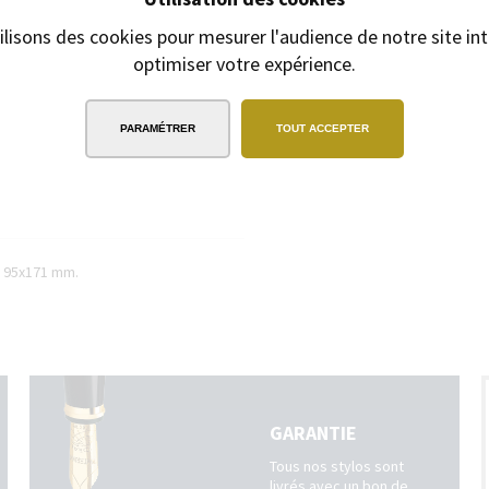
ilisons des cookies pour mesurer l'audience de notre site int
optimiser votre expérience.
EXPÉDITION
SOUS 24H
2/3 jours ouvrables pour les produits
gravés
PARAMÉTRER
TOUT ACCEPTER
. 95x171 mm.
GARANTIE
Tous nos stylos sont
livrés avec un bon de