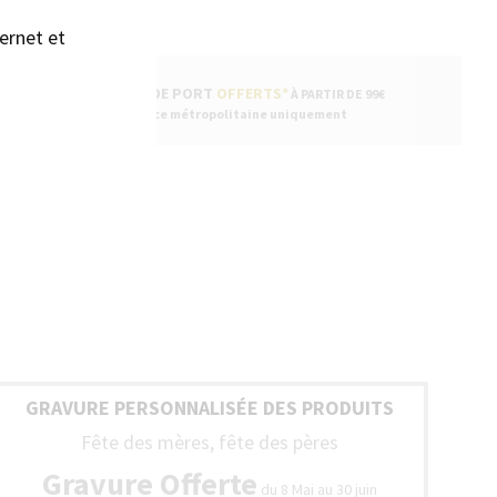
ernet et
FRAIS DE PORT
OFFERTS*
À PARTIR DE 99€
* France métropolitaine uniquement
GRAVURE PERSONNALISÉE DES PRODUITS
Fête des mères, fête des pères
Gravure Offerte
du 8 Mai au 30 juin