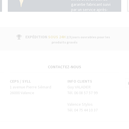
garantie fabricant suivi
par un service après-
vente dans nos
boutiques
EXPÉDITION
SOUS 24H
2/3 jours ouvrables pour les
produits gravés
CONTACTEZ-NOUS
CEPS / SYLL
INFO CLIENTS
1 avenue Pierre Sémard
Guy VALADIER
26000 Valence
Tél. 06 08 57 57 99
Valence Stylos
Tél. 04 75 44 10 37