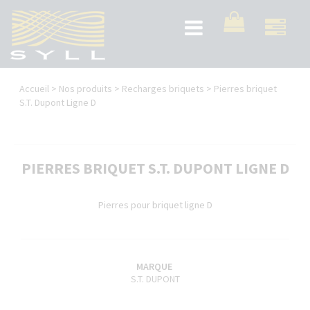
Aller
au
Toggle
contenu
navigation
principal
Vous
Accueil
>
Nos produits
>
Recharges briquets
>
Pierres briquet
êtes
S.T. Dupont Ligne D
ici
PIERRES BRIQUET S.T. DUPONT LIGNE D
Pierres pour briquet ligne D
MARQUE
S.T. DUPONT