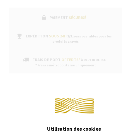
PAIEMENT
SÉCURISÉ
EXPÉDITION
SOUS 24H
2/3 jours ouvrables pour les
produits gravés
FRAIS DE PORT
OFFERTS*
À PARTIR DE 99€
* France métropolitaine uniquement
Continuer sans acce
DESCRIPTION
Cet article est compatible avec les briquet Ligne D, Ligne 8 et
"Mon Dupont".
Utilisation des cookies