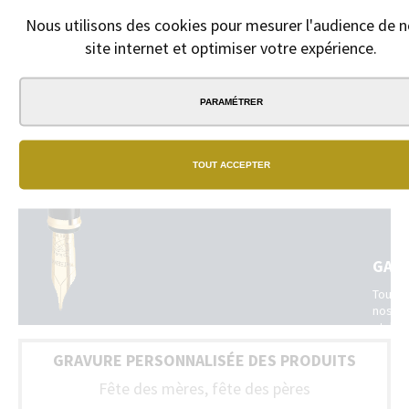
Nous utilisons des cookies pour mesurer l'audience de n
site internet et optimiser votre expérience.
PARAMÉTRER
NOS
BOU
TOUT ACCEPTER
Un
vrai
résea
de
bouti
physi
GAR
dans
toute
Tous
la
nos
France
stylos
(Belgi
sont
+
GRAVURE PERSONNALISÉE DES PRODUITS
livrés
Luxem
avec
Fête des mères, fête des pères
un