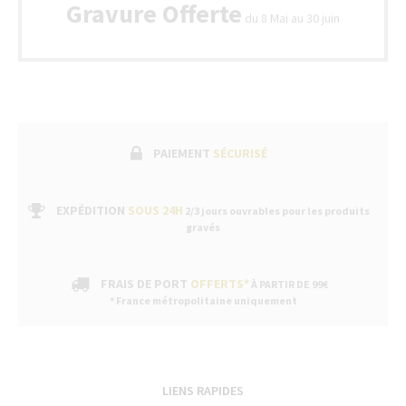
bon
Gravure Offerte
de
du 8 Mai au 30 juin
garant
fabric
suivi
par
un
servic
après-
vente
PAIEMENT
SÉCURISÉ
dans
nos
bouti
EXPÉDITION
SOUS 24H
2/3 jours ouvrables pour les produits
gravés
FRAIS DE PORT
OFFERTS*
À PARTIR DE 99€
* France métropolitaine uniquement
LIENS RAPIDES