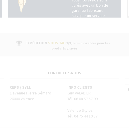
Tous nos stylos sont
livrés avec un bon de
garantie fabricant
suivi par un service
après-vente dans nos
boutiques
EXPÉDITION
SOUS 24H
2/3 jours ouvrables pour les
produits gravés
CONTACTEZ-NOUS
CEPS / SYLL
INFO CLIENTS
1 avenue Pierre Sémard
Guy VALADIER
26000 Valence
Tél. 06 08 57 57 99
Valence Stylos
Tél. 04 75 44 10 37