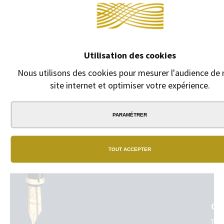
Pochette pour papiers. Fermeture par bouton pression. Cuir de
veau pleine fleur. Jeu d'écailles à effet croco.
Utilisation des cookies
Nous utilisons des cookies pour mesurer l'audience de 
site internet et optimiser votre expérience.
PARAMÉTRER
NO
BO
TOUT ACCEPTER
Un
vrai
rés
de
bou
phy
GA
dan
tou
Tou