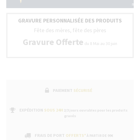
la
nos
Fran
styl
(Bel
son
+
GRAVURE PERSONNALISÉE DES PRODUITS
livr
Lux
ave
Fête des mères, fête des pères
un
bon
Gravure Offerte
du 8 Mai au 30 juin
de
gara
fabr
suiv
par
un
ser
apr
ven
PAIEMENT
SÉCURISÉ
dan
nos
bou
EXPÉDITION
SOUS 24H
2/3 jours ouvrables pour les produits
gravés
FRAIS DE PORT
OFFERTS*
À PARTIR DE 99€