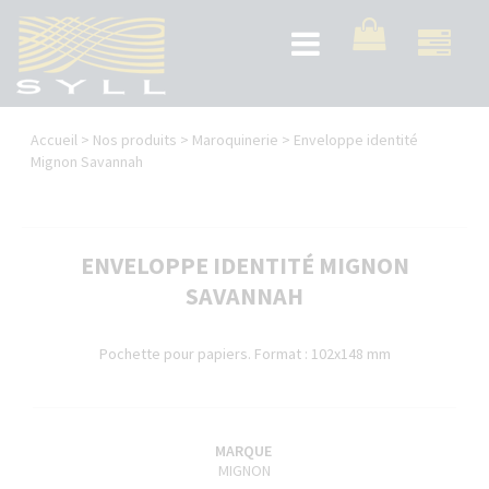
Aller
au
Toggle
contenu
navigation
principal
Vous
Accueil
>
Nos produits
>
Maroquinerie
>
Enveloppe identité
êtes
Mignon Savannah
ici
ENVELOPPE IDENTITÉ MIGNON
SAVANNAH
Pochette pour papiers. Format : 102x148 mm
MARQUE
MIGNON