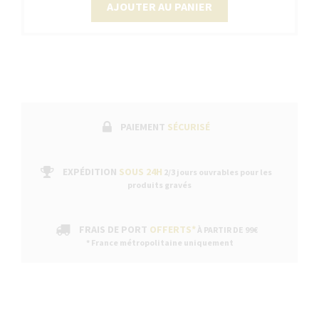
AJOUTER AU PANIER
PAIEMENT
SÉCURISÉ
EXPÉDITION
SOUS 24H
2/3 jours ouvrables pour les
produits gravés
FRAIS DE PORT
OFFERTS*
À PARTIR DE 99€
* France métropolitaine uniquement
Continuer sans ac
DESCRIPTION