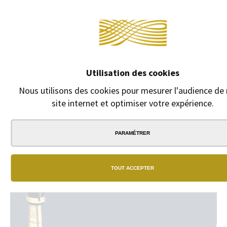
Continuer sans a
DESCRIPTION
Lot de 2 recharges billes Parker quinkflow écriture moyenne
Utilisation des cookies
Nous utilisons des cookies pour mesurer l'audience de
site internet et optimiser votre expérience.
PARAMÉTRER
N
BO
TOUT ACCEPTER
Un
vra
rés
de
bou
phy
GA
dan