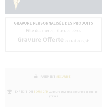
tou
Tou
la
no
Fra
sty
(Be
son
+
GRAVURE PERSONNALISÉE DES PRODUITS
liv
Lux
ave
Fête des mères, fête des pères
un
bo
Gravure Offerte
du 8 Mai au 30 juin
de
gar
fab
suiv
par
un
ser
apr
ven
PAIEMENT
SÉCURISÉ
dan
no
bou
EXPÉDITION
SOUS 24H
2/3 jours ouvrables pour les produits
gravés