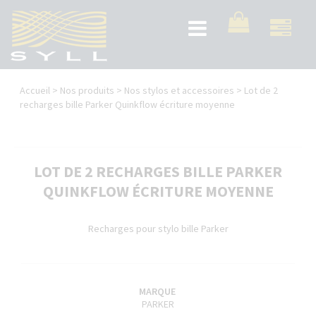
Aller
au
Toggle
contenu
navigation
principal
Vous
Accueil
>
Nos produits
>
Nos stylos et accessoires
>
Lot de 2
êtes
recharges bille Parker Quinkflow écriture moyenne
ici
LOT DE 2 RECHARGES BILLE PARKER
QUINKFLOW ÉCRITURE MOYENNE
Recharges pour stylo bille Parker
MARQUE
PARKER