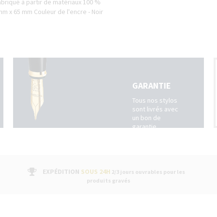
briqué à partir de matériaux 100 %
mm x 65 mm Couleur de l'encre - Noir
GARANTIE
Tous nos stylos
sont livrés avec
un bon de
garantie
fabricant suivi
par un service
après-vente dans
nos boutiques
EXPÉDITION
SOUS 24H
2/3 jours ouvrables pour les
produits gravés