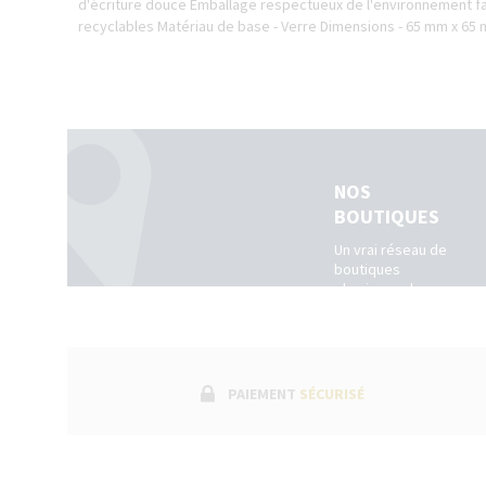
d'écriture douce Emballage respectueux de l'environnement fa
recyclables Matériau de base - Verre Dimensions - 65 mm x 65 
NOS
BOUTIQUES
Un vrai réseau de
boutiques
physiques dans
toute la France.
(Belgique +
Luxembourg)
PAIEMENT
SÉCURISÉ