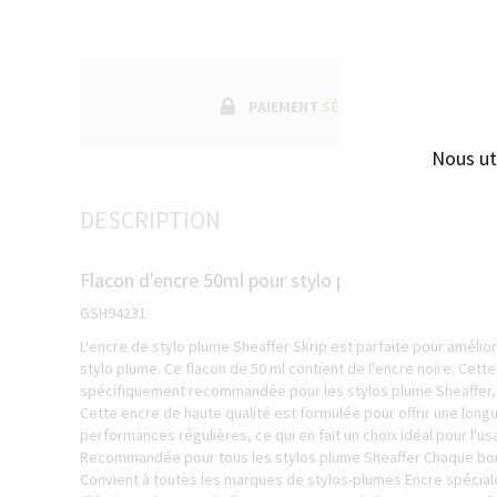
PAIEMENT
SÉCURISÉ
Nous ut
DESCRIPTION
Flacon d'encre 50ml pour stylo plume Sheaffer
GSH94231
L'encre de stylo plume Sheaffer Skrip est parfaite pour amélio
stylo plume. Ce flacon de 50 ml contient de l'encre noire. Cette
spécifiquement recommandée pour les stylos plume Sheaffer, 
Cette encre de haute qualité est formulée pour offrir une long
performances régulières, ce qui en fait un choix idéal pour l'us
Recommandée pour tous les stylos plume Sheaffer Chaque boute
Convient à toutes les marques de stylos-plumes Encre spécia