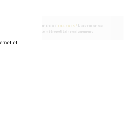
FRAIS DE PORT
OFFERTS*
À PARTIR DE 99€
* France métropolitaine uniquement
ernet et