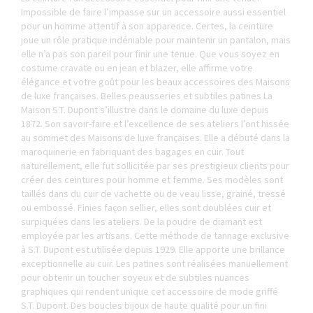
Impossible de faire l’impasse sur un accessoire aussi essentiel
pour un homme attentif à son apparence. Certes, la ceinture
joue un rôle pratique indéniable pour maintenir un pantalon, mais
elle n’a pas son pareil pour finir une tenue. Que vous soyez en
costume cravate ou en jean et blazer, elle affirme votre
élégance et votre goût pour les beaux
accessoires des Maisons
de luxe
françaises. Belles peausseries et subtiles patines La
Maison S.T. Dupont s’illustre dans le domaine du luxe depuis
1872. Son savoir-faire et l’excellence de ses ateliers l’ont hissée
au sommet des Maisons de luxe françaises. Elle a débuté dans la
maroquinerie en fabriquant des bagages en cuir. Tout
naturellement, elle fut sollicitée par ses prestigieux clients pour
créer des ceintures pour homme et femme. Ses modèles sont
taillés dans du cuir de vachette ou de veau lisse, grainé, tressé
ou embossé. Finies façon sellier, elles sont doublées cuir et
surpiquées dans les ateliers. De la poudre de diamant est
employée par les artisans. Cette méthode de tannage exclusive
à S.T. Dupont est utilisée depuis 1929. Elle apporte une brillance
exceptionnelle au cuir. Les patines sont réalisées manuellement
pour obtenir un toucher soyeux et de subtiles nuances
graphiques qui rendent unique cet accessoire de mode griffé
S.T. Dupont. Des boucles bijoux de haute qualité pour un fini