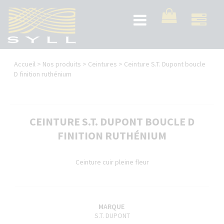
Aller
au
Toggle
contenu
navigation
principal
Vous
Accueil
>
Nos produits
>
Ceintures
>
Ceinture S.T. Dupont boucle
êtes
D finition ruthénium
ici
CEINTURE S.T. DUPONT BOUCLE D
FINITION RUTHÉNIUM
Ceinture cuir pleine fleur
MARQUE
S.T. DUPONT