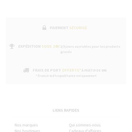
PAIEMENT
SÉCURISÉ
EXPÉDITION
SOUS 24H
2/3 jours ouvrables pour les produits
gravés
FRAIS DE PORT
OFFERTS*
À PARTIR DE 99€
* France métropolitaine uniquement
LIENS RAPIDES
Nos marques
Qui sommes-nous
Nos boutiques
Cadeaux d'affaires