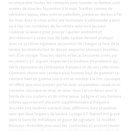
incomparable Toutes les ceintures pour homme ou femme sont
ornées de boucles façonnées à la main. Traitées comme de
véritables
bijoux
, elles sont en palladium, platine ou dorées à l’or
fin. Vous avez le choix entre une fermeture traditionnelle à dent
ou à clip. Les systèmes de fermeture auto-lock laissent
coulisser la lanière pour pouvoir l’ajuster aisément et
discrètement à votre tour de taille. Le luxe devient pratique
avec ce système ingénieux qui permet de changer la face de la
lanière bicolore évitant de devoir emporter plusieurs modèles
lors d’un voyage. Tous les objets et les
accessoires
créés par
les ateliers S.T. Dupont respectent la tradition d’excellence qui
fait la réputation de l’entreprise française et de ses collections.
Comment choisir une ceinture pour homme haut de gamme? Le
ceinture haut de gamme Line D est un modèle à la fois classique
et raffiné que vous pouvez porter avec un pantalon casual ou un
costume classique en drap de laine. Vous l’accorderez avec la
teinte de vos souliers et de votre tenue. Sa ligne et ses finitions
sobres apporteront une note supplémentaire d’élégance
discrète. Les lanières existent dans différents tons et patines
ainsi que deux largeurs de lanière. Le logo S.T. Dupont est gravé
dans la barrette métallique en guise de signature. Le modèle
Business réversible joue avec les contrastes et associe toutes