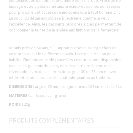
les techniques qui font la renommée de la marque. Procédé de
laquage et de ciselure, métaux précieux et patines sont requis
pour produire cet accessoire indispensable à tout homme chic.
Le souci du détail est poussé à l’extrême comme le veut
l’excellence. Ainsi, les passants bicolores siglés permettent de
coordonner la teinte de la lanière aux finitions de la fermeture.
Depuis près de 50 ans, S.T. Dupont propose un large choix de
ceintures alliant les différents savoir-faire de la Maison pour
habiller l’homme avec élégance.Ces ceintures sont disponibles
dans un large choix de cuirs, en version réversible ou non
réversible, avec des lanières de largeur 30 ou 35 mm et avec
différentes boucles : ardillon, autobloquantes ou boitiers.
DIMENSIONS
Largeur 35 mm, Longueur min : 104 cm max : 114 cm
MATIERES
Cuir lisse / cuir grainé
POIDS
120g
PRODUITS COMPLÉMENTAIRES