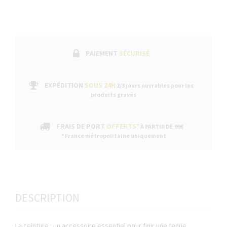
PAIEMENT
SÉCURISÉ
EXPÉDITION
SOUS 24H
2/3 jours ouvrables pour les
produits gravés
FRAIS DE PORT
OFFERTS*
À PARTIR DE 99€
* France métropolitaine uniquement
DESCRIPTION
La ceinture : un accessoire essentiel pour finir une tenue.